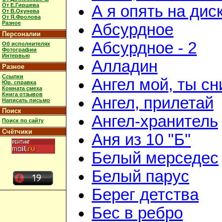
От Е.Гиршева
А я опять на дис
От В.Окунева
От Я.Фролова
Разное
Абсурдное
Персоналии
Абсурдное - 2
Об исполнителях
Фотографии
Интервью
Алладин
Разное
Ссылки
Ангел мой, ты с
Юр. справка
Комната смеха
Книга отзывов
Ангел, прилетай
Написать письмо
Поиск
Ангел-хранитель
Поиск по сайту
Счётчики
Аня из 10 "Б"
Белый мерседес
Белый парус
Берег детства
Бес в ребро