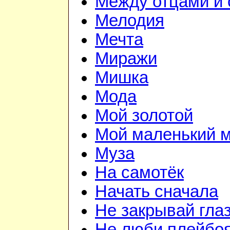
Между отцами и
Мелодия
Мечта
Миражи
Мишка
Мода
Мой золотой
Мой маленький 
Муза
На самотёк
Начать сначала
Не закрывай гла
Не люби плейбо