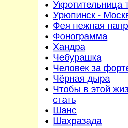
Укротительница 
Урюпинск - Моск
Фея нежная напр
Фонограмма
Хандра
Чебурашка
Человек за форт
Чёрная дыра
Чтобы в этой жиз
стать
Шанс
Шахразада