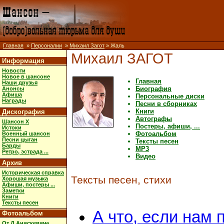
Главная
»
Персоналии
»
Михаил Загот
» Жаль
Михаил ЗАГОТ
Информация
Новости
Новое в шансоне
Главная
Наши друзья
Биография
Анонсы
Афиша
Персональные диски
Награды
Песни в сборниках
Книги
Дискография
Автографы
Шансон X
Постеры, афиши, ...
Истоки
Фотоальбом
Военный шансон
Песни цыган
Тексты песен
Барды
MP3
Ретро, эстрада ...
Видео
Архив
Историческая справка
Тексты песен, стихи
Хорошая музыка
Афиши, постеры ...
Заметки
Книги
Тексты песен
А что, если нам
Фотоальбом
От Д.Анискевича