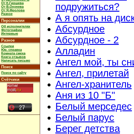
От Е.Гиршева
подружиться?
От В.Окунева
От Я.Фролова
Разное
А я опять на дис
Персоналии
Абсурдное
Об исполнителях
Фотографии
Интервью
Абсурдное - 2
Разное
Ссылки
Алладин
Юр. справка
Комната смеха
Книга отзывов
Ангел мой, ты с
Написать письмо
Поиск
Ангел, прилетай
Поиск по сайту
Счётчики
Ангел-хранитель
Аня из 10 "Б"
Белый мерседес
Белый парус
Берег детства