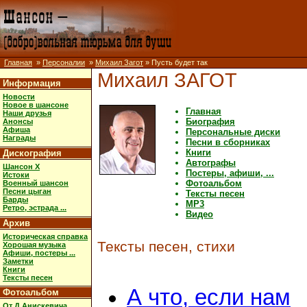
Главная
»
Персоналии
»
Михаил Загот
» Пусть будет так
Михаил ЗАГОТ
Информация
Новости
Новое в шансоне
Главная
Наши друзья
Биография
Анонсы
Афиша
Персональные диски
Награды
Песни в сборниках
Книги
Дискография
Автографы
Шансон X
Постеры, афиши, ...
Истоки
Фотоальбом
Военный шансон
Песни цыган
Тексты песен
Барды
MP3
Ретро, эстрада ...
Видео
Архив
Историческая справка
Тексты песен, стихи
Хорошая музыка
Афиши, постеры ...
Заметки
Книги
Тексты песен
А что, если нам
Фотоальбом
От Д.Анискевича