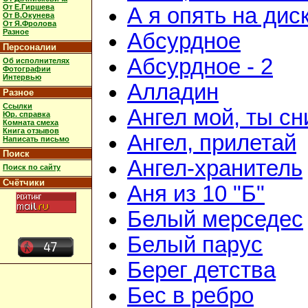
От Е.Гиршева
А я опять на дис
От В.Окунева
От Я.Фролова
Разное
Абсурдное
Персоналии
Абсурдное - 2
Об исполнителях
Фотографии
Интервью
Алладин
Разное
Ссылки
Ангел мой, ты с
Юр. справка
Комната смеха
Книга отзывов
Ангел, прилетай
Написать письмо
Поиск
Ангел-хранитель
Поиск по сайту
Счётчики
Аня из 10 "Б"
Белый мерседес
Белый парус
Берег детства
Бес в ребро