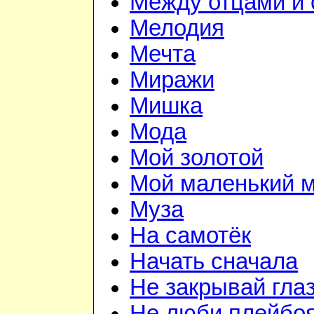
Между отцами и
Мелодия
Мечта
Миражи
Мишка
Мода
Мой золотой
Мой маленький 
Муза
На самотёк
Начать сначала
Не закрывай гла
Не люби плейбо