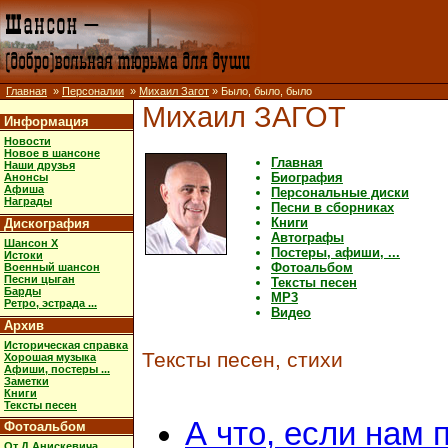
Главная
»
Персоналии
»
Михаил Загот
» Было, было, было
Михаил ЗАГОТ
Информация
Новости
Новое в шансоне
Главная
Наши друзья
Биография
Анонсы
Афиша
Персональные диски
Награды
Песни в сборниках
Книги
Дискография
Автографы
Шансон X
Постеры, афиши, ...
Истоки
Фотоальбом
Военный шансон
Песни цыган
Тексты песен
Барды
MP3
Ретро, эстрада ...
Видео
Архив
Историческая справка
Тексты песен, стихи
Хорошая музыка
Афиши, постеры ...
Заметки
Книги
Тексты песен
А что, если нам
Фотоальбом
От Д.Анискевича