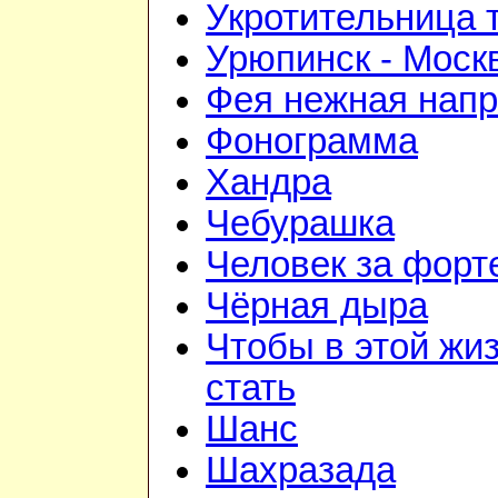
Укротительница 
Урюпинск - Моск
Фея нежная напр
Фонограмма
Хандра
Чебурашка
Человек за форт
Чёрная дыра
Чтобы в этой жиз
стать
Шанс
Шахразада