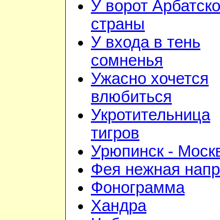
У ворот Арбатск
страны
У входа в тень
сомненья
Ужасно хочется
влюбиться
Укротительница
тигров
Урюпинск - Моск
Фея нежная напр
Фонограмма
Хандра