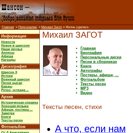
Главная
»
Персоналии
»
Михаил Загот
» Жизнь удалась
Михаил ЗАГОТ
Информация
Новости
Новое в шансоне
Главная
Наши друзья
Биография
Анонсы
Афиша
Персональные диски
Награды
Песни в сборниках
Книги
Дискография
Автографы
Шансон X
Постеры, афиши, ...
Истоки
Фотоальбом
Военный шансон
Песни цыган
Тексты песен
Барды
MP3
Ретро, эстрада ...
Видео
Архив
Историческая справка
Тексты песен, стихи
Хорошая музыка
Афиши, постеры ...
Заметки
Книги
Тексты песен
А что, если нам
Фотоальбом
От Д.Анискевича