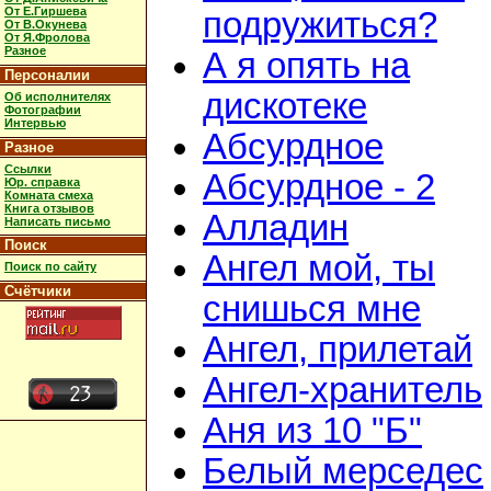
От Е.Гиршева
подружиться?
От В.Окунева
От Я.Фролова
Разное
А я опять на
Персоналии
дискотеке
Об исполнителях
Фотографии
Интервью
Абсурдное
Разное
Ссылки
Абсурдное - 2
Юр. справка
Комната смеха
Книга отзывов
Алладин
Написать письмо
Поиск
Ангел мой, ты
Поиск по сайту
Счётчики
снишься мне
Ангел, прилетай
Ангел-хранитель
Аня из 10 "Б"
Белый мерседес