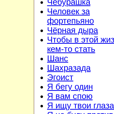
Чебурашка
Человек за
фортепьяно
Чёрная дыра
Чтобы в этой жи
кем-то стать
Шанс
Шахразада
Эгоист
Я бегу один
Я вам спою
Я ищу твои глаза