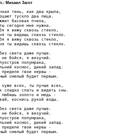
п.: Михаил Загот
чная тень, как два крыла,

рцают тускло два лица.

жжит басовая пчела,

ты сегодня мне нужна.

бя я вижу сквозь стекло,

ня ты видишь сквозь стекло.

бя я вижу сквозь стекло,

ня ты видишь сквозь стекло.

без света даже лучше.

 не бойся, я везучий.

луостров полумрака,

льний космос, дикий запад.

 пределе твои нервы -

мый смелый будет первым.

 хуже всех, ты лучше всех,

к сладко спать и видеть сны.

 любишь золото и медь -

вай, коснись рукой воды.

без света даже лучше.

 не бойся, я везучий.

луостров полумрака,

льний космос, дикий запад.

 пределе твои нервы -

мый смелый будет первым.
