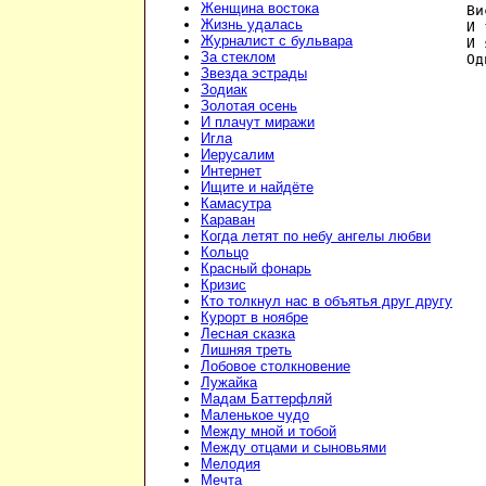
Женщина востока
Ви
Жизнь удалась
И 
Журналист с бульвара
И 
За стеклом
Од
Звезда эстрады
Зодиак
Золотая осень
И плачут миражи
Игла
Иерусалим
Интернет
Ищите и найдёте
Камасутра
Караван
Когда летят по небу ангелы любви
Кольцо
Красный фонарь
Кризис
Кто толкнул нас в объятья друг другу
Курорт в ноябре
Лесная сказка
Лишняя треть
Лобовое столкновение
Лужайка
Мадам Баттерфляй
Маленькое чудо
Между мной и тобой
Между отцами и сыновьями
Мелодия
Мечта