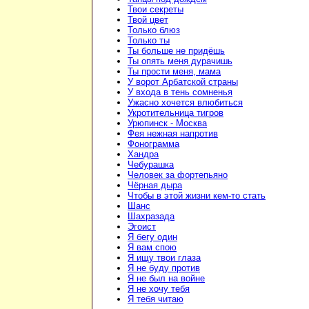
Твои секреты
Твой цвет
Только блюз
Только ты
Ты больше не придёшь
Ты опять меня дурачишь
Ты прости меня, мама
У ворот Арбатской страны
У входа в тень сомненья
Ужасно хочется влюбиться
Укротительница тигров
Урюпинск - Москва
Фея нежная напротив
Фонограмма
Хандра
Чебурашка
Человек за фортепьяно
Чёрная дыра
Чтобы в этой жизни кем-то стать
Шанс
Шахразада
Эгоист
Я бегу один
Я вам спою
Я ищу твои глаза
Я не буду против
Я не был на войне
Я не хочу тебя
Я тебя читаю