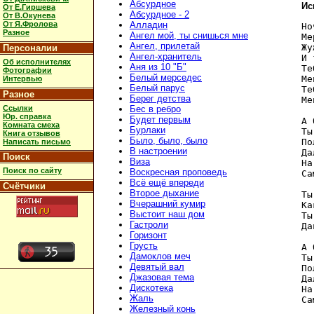
Абсурдное
Ис
От Е.Гиршева
Абсурдное - 2
От В.Окунева
От Я.Фролова
Алладин
Но
Разное
Ангел мой, ты снишься мне
Ме
Ангел, прилетай
Жу
Персоналии
Ангел-хранитель
И 
Об исполнителях
Аня из 10 "Б"
Те
Фотографии
Белый мерседес
Ме
Интервью
Белый парус
Те
Разное
Берег детства
Ме
Ссылки
Бес в ребро
Юр. справка
Будет первым
А 
Комната смеха
Бурлаки
Ты
Книга отзывов
Было, было, было
По
Написать письмо
В настроении
Да
Поиск
Виза
На
Поиск по сайту
Воскресная проповедь
Са
Всё ещё впереди
Счётчики
Второе дыхание
Ты
Вчерашний кумир
Ка
Выстоит наш дом
Ты
Гастроли
Да
Горизонт
Грусть
А 
Дамоклов меч
Ты
Девятый вал
По
Джазовая тема
Да
Дискотека
На
Жаль
Са
Железный конь