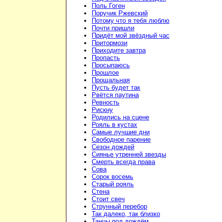
Поль Гоген
Поручик Ржевский
Потому что я тебя люблю
Почти пришли
Придёт мой звёздный час
Притормози
Приходите завтра
Пропасть
Просыпаюсь
Прошлое
Прощальная
Пусть будет так
Рвётся паутина
Ревность
Рискну
Родились на сцене
Рояль в кустах
Самые лучшие дни
Свободное парение
Сезон дождей
Сиянье утренней звезды
Смерть всегда права
Сова
Сорок восемь
Старый рояль
Стена
Стоит свеч
Струнный перебор
Так далеко, так близко
Танцы под дождём