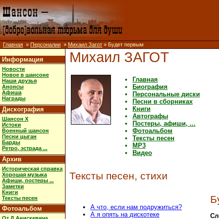
Главная
»
Персоналии
»
Михаил Загот
» Будет первым
Михаил ЗАГОТ
Информация
Новости
Новое в шансоне
Главная
Наши друзья
Биография
Анонсы
Афиша
Персональные диски
Награды
Песни в сборниках
Книги
Дискография
Автографы
Шансон X
Постеры, афиши, ...
Истоки
Фотоальбом
Военный шансон
Песни цыган
Тексты песен
Барды
MP3
Ретро, эстрада ...
Видео
Архив
Историческая справка
Тексты песен, стихи
Хорошая музыка
Афиши, постеры ...
Заметки
Книги
Б
Тексты песен
А что, если нам подружиться?
Фотоальбом
А я опять на дискотеке
Сл
От Д.Анискевича