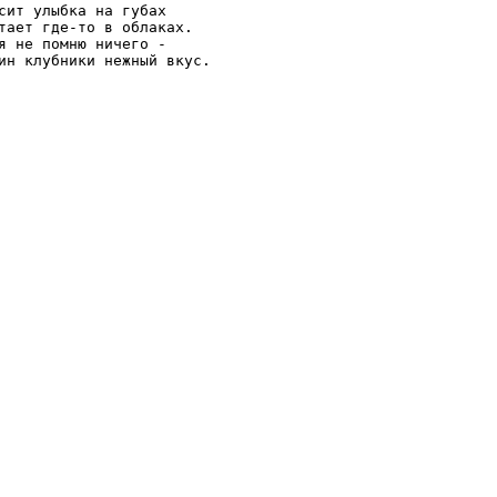
сит улыбка на губах

тает где-то в облаках.

я не помню ничего -

ин клубники нежный вкус.