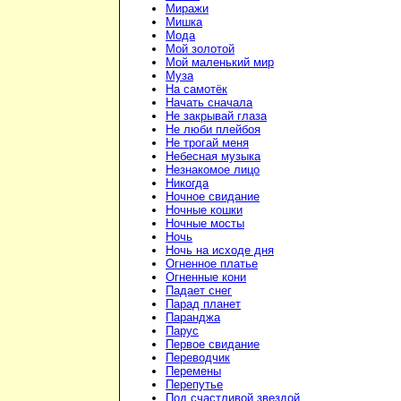
Миражи
Мишка
Мода
Мой золотой
Мой маленький мир
Муза
На самотёк
Начать сначала
Не закрывай глаза
Не люби плейбоя
Не трогай меня
Небесная музыка
Незнакомое лицо
Никогда
Ночное свидание
Ночные кошки
Ночные мосты
Ночь
Ночь на исходе дня
Огненное платье
Огненные кони
Падает снег
Парад планет
Паранджа
Парус
Первое свидание
Переводчик
Перемены
Перепутье
Под счастливой звездой