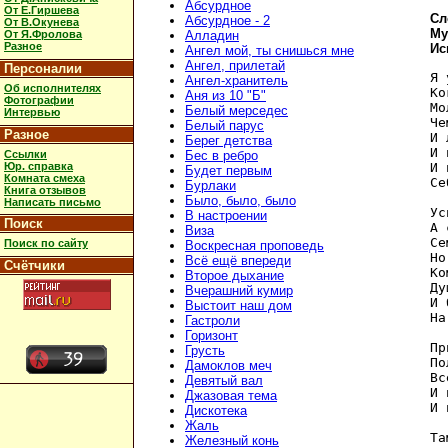
Абсурдное
От Е.Гиршева
Сл
Абсурдное - 2
От В.Окунева
Му
От Я.Фролова
Алладин
Разное
Ис
Ангел мой, ты снишься мне
Ангел, прилетай
Персоналии
Я 
Ангел-хранитель
Об исполнителях
Ко
Аня из 10 "Б"
Фотографии
Мо
Белый мерседес
Интервью
Че
Белый парус
Разное
И 
Берег детства
И 
Ссылки
Бес в ребро
Юр. справка
И 
Будет первым
Комната смеха
Се
Бурлаки
Книга отзывов
Было, было, было
Написать письмо
Ус
В настроении
Поиск
А 
Виза
Се
Поиск по сайту
Воскресная проповедь
Но
Всё ещё впереди
Счётчики
Ко
Второе дыхание
Ду
Вчерашний кумир
И 
Выстоит наш дом
На
Гастроли
Горизонт
Пр
Грусть
По
Дамоклов меч
Вс
Девятый вал
И 
Джазовая тема
И 
Дискотека
Жаль
Та
Железный конь