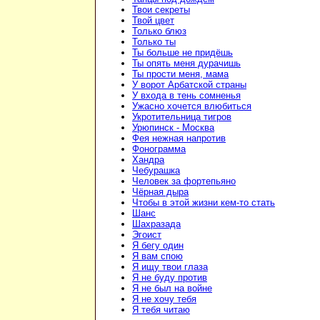
Твои секреты
Твой цвет
Только блюз
Только ты
Ты больше не придёшь
Ты опять меня дурачишь
Ты прости меня, мама
У ворот Арбатской страны
У входа в тень сомненья
Ужасно хочется влюбиться
Укротительница тигров
Урюпинск - Москва
Фея нежная напротив
Фонограмма
Хандра
Чебурашка
Человек за фортепьяно
Чёрная дыра
Чтобы в этой жизни кем-то стать
Шанс
Шахразада
Эгоист
Я бегу один
Я вам спою
Я ищу твои глаза
Я не буду против
Я не был на войне
Я не хочу тебя
Я тебя читаю