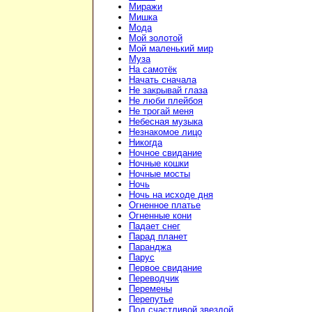
Миражи
Мишка
Мода
Мой золотой
Мой маленький мир
Муза
На самотёк
Начать сначала
Не закрывай глаза
Не люби плейбоя
Не трогай меня
Небесная музыка
Незнакомое лицо
Никогда
Ночное свидание
Ночные кошки
Ночные мосты
Ночь
Ночь на исходе дня
Огненное платье
Огненные кони
Падает снег
Парад планет
Паранджа
Парус
Первое свидание
Переводчик
Перемены
Перепутье
Под счастливой звездой