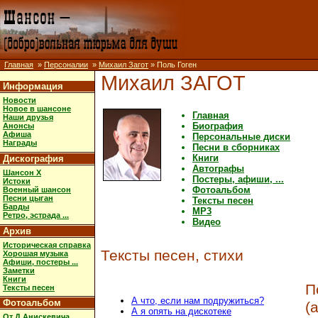
Главная
»
Персоналии
»
Михаил Загот
» Поль Гоген
Михаил ЗАГОТ
Информация
Новости
Новое в шансоне
Главная
Наши друзья
Биография
Анонсы
Афиша
Персональные диски
Награды
Песни в сборниках
Книги
Дискография
Автографы
Шансон X
Постеры, афиши, ...
Истоки
Фотоальбом
Военный шансон
Песни цыган
Тексты песен
Барды
MP3
Ретро, эстрада ...
Видео
Архив
Историческая справка
Тексты песен, стихи
Хорошая музыка
Афиши, постеры ...
Заметки
Книги
П
Тексты песен
А что, если нам подружиться?
Фотоальбом
(
А я опять на дискотеке
От Д.Анискевича