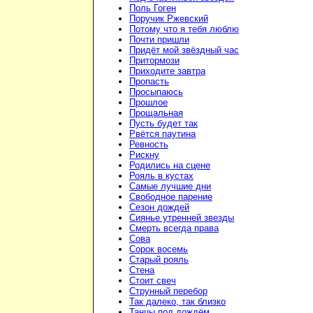
Поль Гоген
Поручик Ржевский
Потому что я тебя люблю
Почти пришли
Придёт мой звёздный час
Притормози
Приходите завтра
Пропасть
Просыпаюсь
Прошлое
Прощальная
Пусть будет так
Рвётся паутина
Ревность
Рискну
Родились на сцене
Рояль в кустах
Самые лучшие дни
Свободное парение
Сезон дождей
Сиянье утренней звезды
Смерть всегда права
Сова
Сорок восемь
Старый рояль
Стена
Стоит свеч
Струнный перебор
Так далеко, так близко
Танцы под дождём