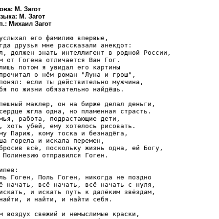
ова: М. Загот
зыка: М. Загот
п.: Михаил Загот
услыхал его фамилию впервые,

гда друзья мне рассказали анекдот:

л, должен знать интеллигент в родной России,

м от Гогена отличается Ван Гог.

лишь потом я увидал его картины

прочитал о нём роман "Луна и грош",

понял: если ты действительно мужчина,

бя по жизни обязательно найдёшь.

пешный маклер, он на бирже делал деньги,

сердце жгла одна, но пламенная страсть.

мья, работа, подрастающие дети,

, хоть убей, ему хотелось рисовать.

му Париж, кому тоска и безнадёга,

ша горела и искала перемен,

бросив всё, поскольку жизнь одна, ей Богу,

 Полинезию отправился Гоген.

ипев:

ль Гоген, Поль Гоген, никогда не поздно

ё начать, всё начать, всё начать с нуля,

искать, и искать путь к далёким звёздам,

найти, и найти, и найти себя.

м воздух свежий и немыслимые краски,
