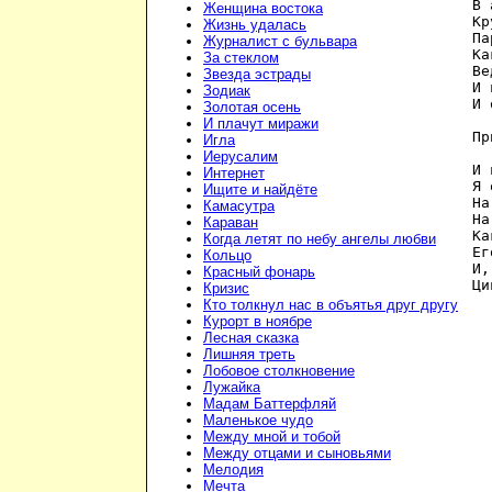
В 
Женщина востока
Кр
Жизнь удалась
Па
Журналист с бульвара
Ка
За стеклом
Ве
Звезда эстрады
И 
Зодиак
И 
Золотая осень
И плачут миражи
Пр
Игла
Иерусалим
И 
Интернет
Я 
Ищите и найдёте
На
Камасутра
На
Караван
Ка
Когда летят по небу ангелы любви
Ег
Кольцо
И,
Красный фонарь
Ци
Кризис
Кто толкнул нас в объятья друг другу
Курорт в ноябре
Лесная сказка
Лишняя треть
Лобовое столкновение
Лужайка
Мадам Баттерфляй
Маленькое чудо
Между мной и тобой
Между отцами и сыновьями
Мелодия
Мечта