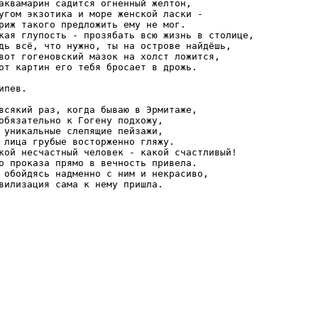
аквамарин садится огненный желтон,

угом экзотика и море женской ласки -

риж такого предложить ему не мог.

кая глупость - прозябать всю жизнь в столице,

дь всё, что нужно, ты на острове найдёшь,

вот гогеновский мазок на холст ложится,

от картин его тебя бросает в дрожь.

ипев.

всякий раз, когда бываю в Эрмитаже,

обязательно к Гогену подхожу,

 уникальные слепящие пейзажи,

 лица грубые восторженно гляжу.

кой несчастный человек - какой счастливый!

о проказа прямо в вечность привела.

 обойдясь надменно с ним и некрасиво,

вилизация сама к нему пришла.