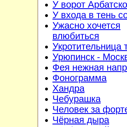
У ворот Арбатск
У входа в тень 
Ужасно хочется
влюбиться
Укротительница 
Урюпинск - Моск
Фея нежная напр
Фонограмма
Хандра
Чебурашка
Человек за форт
Чёрная дыра