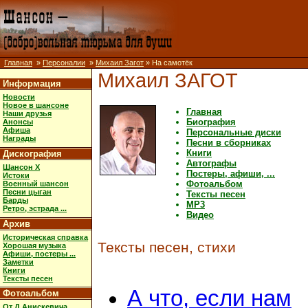
Главная
»
Персоналии
»
Михаил Загот
» На самотёк
Михаил ЗАГОТ
Информация
Новости
Новое в шансоне
Главная
Наши друзья
Биография
Анонсы
Афиша
Персональные диски
Награды
Песни в сборниках
Книги
Дискография
Автографы
Шансон X
Постеры, афиши, ...
Истоки
Фотоальбом
Военный шансон
Песни цыган
Тексты песен
Барды
MP3
Ретро, эстрада ...
Видео
Архив
Историческая справка
Тексты песен, стихи
Хорошая музыка
Афиши, постеры ...
Заметки
Книги
Тексты песен
А что, если нам
Фотоальбом
От Д.Анискевича