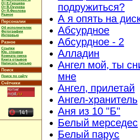
От Е.Гиршева
подружиться?
От В.Окунева
От Я.Фролова
Разное
А я опять на дис
Персоналии
Абсурдное
Об исполнителях
Фотографии
Интервью
Абсурдное - 2
Разное
Ссылки
Алладин
Юр. справка
Комната смеха
Книга отзывов
Ангел мой, ты с
Написать письмо
Поиск
мне
Поиск по сайту
Счётчики
Ангел, прилетай
Ангел-хранитель
Аня из 10 "Б"
Белый мерседес
Белый парус