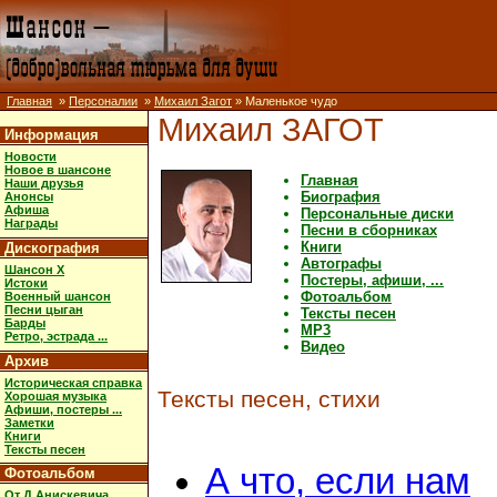
Главная
»
Персоналии
»
Михаил Загот
» Маленькое чудо
Михаил ЗАГОТ
Информация
Новости
Новое в шансоне
Главная
Наши друзья
Биография
Анонсы
Афиша
Персональные диски
Награды
Песни в сборниках
Книги
Дискография
Автографы
Шансон X
Постеры, афиши, ...
Истоки
Фотоальбом
Военный шансон
Песни цыган
Тексты песен
Барды
MP3
Ретро, эстрада ...
Видео
Архив
Историческая справка
Тексты песен, стихи
Хорошая музыка
Афиши, постеры ...
Заметки
Книги
Тексты песен
А что, если нам
Фотоальбом
От Д.Анискевича