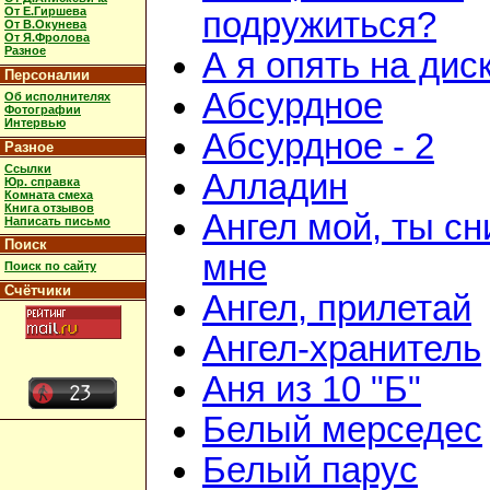
От Е.Гиршева
подружиться?
От В.Окунева
От Я.Фролова
Разное
А я опять на дис
Персоналии
Абсурдное
Об исполнителях
Фотографии
Интервью
Абсурдное - 2
Разное
Ссылки
Алладин
Юр. справка
Комната смеха
Книга отзывов
Ангел мой, ты с
Написать письмо
Поиск
мне
Поиск по сайту
Счётчики
Ангел, прилетай
Ангел-хранитель
Аня из 10 "Б"
Белый мерседес
Белый парус