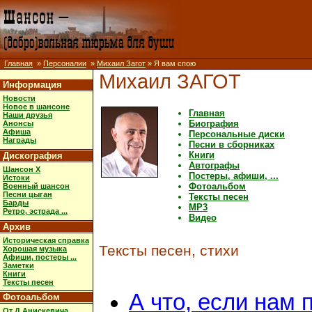
Главная
»
Персоналии
»
Михаил Загот
» Я вам спою
Михаил ЗАГОТ
Информация
Новости
Новое в шансоне
Главная
Наши друзья
Биография
Анонсы
Афиша
Персональные диски
Награды
Песни в сборниках
Книги
Дискография
Автографы
Шансон X
Постеры, афиши, ...
Истоки
Фотоальбом
Военный шансон
Песни цыган
Тексты песен
Барды
MP3
Ретро, эстрада ...
Видео
Архив
Историческая справка
Тексты песен, стихи
Хорошая музыка
Афиши, постеры ...
Заметки
Книги
Тексты песен
А что, если нам
Фотоальбом
От Д.Анискевича