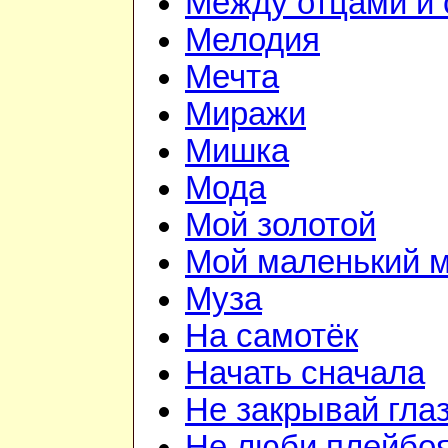
Между отцами и
Мелодия
Мечта
Миражи
Мишка
Мода
Мой золотой
Мой маленький 
Муза
На самотёк
Начать сначала
Не закрывай гла
Не люби плейбо