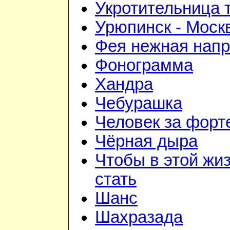
Укротительница 
Урюпинск - Моск
Фея нежная напр
Фонограмма
Хандра
Чебурашка
Человек за форт
Чёрная дыра
Чтобы в этой жиз
стать
Шанс
Шахразада