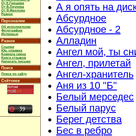
От Е.Гиршева
А я опять на дис
От В.Окунева
От Я.Фролова
Разное
Абсурдное
Персоналии
Абсурдное - 2
Об исполнителях
Фотографии
Интервью
Алладин
Разное
Ссылки
Ангел мой, ты с
Юр. справка
Комната смеха
Книга отзывов
Ангел, прилетай
Написать письмо
Поиск
Ангел-хранитель
Поиск по сайту
Счётчики
Аня из 10 "Б"
Белый мерседес
Белый парус
Берег детства
Бес в ребро