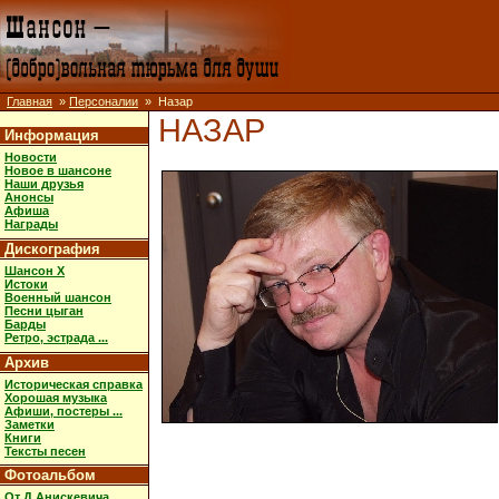
Главная
»
Персоналии
» Назар
НАЗАР
Информация
Новости
Новое в шансоне
Наши друзья
Анонсы
Афиша
Награды
Дискография
Шансон X
Истоки
Военный шансон
Песни цыган
Барды
Ретро, эстрада ...
Архив
Историческая справка
Хорошая музыка
Афиши, постеры ...
Заметки
Книги
Тексты песен
Фотоальбом
От Д.Анискевича