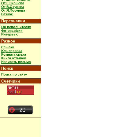
От Е.Гиршева
От В.Окунева
От Я.Фролова
Разное
Персоналии
Об исполнителях
Фотографии
Интервью
Разное
Ссылки
Юр. справка
Комната смеха
Книга отзывов
Написать письмо
Поиск
Поиск по сайту
Счётчики