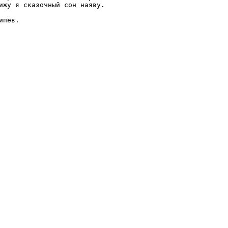
ижу я сказочный сон наяву.

ипев.