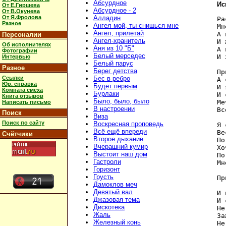
Абсурдное
Ис
От Е.Гиршева
Абсурдное - 2
От В.Окунева
От Я.Фролова
Алладин
Ра
Разное
Ангел мой, ты снишься мне
Мн
Ангел, прилетай
А 
Персоналии
Ангел-хранитель
И 
Об исполнителях
Аня из 10 "Б"
А 
Фотографии
Белый мерседес
И 
Интервью
Белый парус
Разное
Берег детства
Пр
Ссылки
Бес в ребро
А 
Юр. справка
Будет первым
И 
Комната смеха
Бурлаки
И 
Книга отзывов
Было, было, было
Ме
Написать письмо
В настроении
Вс
Поиск
Виза
Поиск по сайту
Воскресная проповедь
Я 
Всё ещё впереди
Ве
Счётчики
Второе дыхание
По
Вчерашний кумир
Хо
Выстоит наш дом
По
Гастроли
Мн
Горизонт
Грусть
Пр
Дамоклов меч
Девятый вал
И 
Джазовая тема
И 
Дискотека
Не
Жаль
За
Железный конь
Не