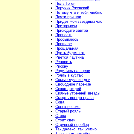
Поль Гоген
Поручик Ржевский
Потому что я тебя люблю
Почти пришли
Придёт мой звёздный час
Притормози
Приходите завтра
Пропасть
Просыпаюсь
Прошлое
Прощальная
Пусть будет так
Рвётся паутина
Ревность
Рискну
Родились на сцене
Рояль в кустах
Самые лучшие дни
Свободное парение
Сезон дождей
Сиянье утренней звезды
Смерть всегда права
Сова
Сорок восемь
Старый рояль
Стена
Стоит свеч
Струнный перебор
Так далеко, так близко
Танцы под дождём