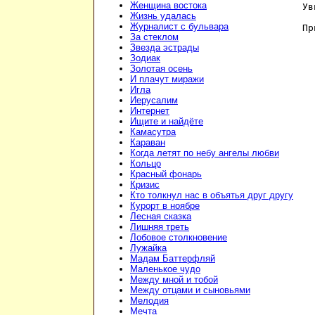
Женщина востока
Ув
Жизнь удалась
Журналист с бульвара
Пр
За стеклом
Звезда эстрады
Зодиак
Золотая осень
И плачут миражи
Игла
Иерусалим
Интернет
Ищите и найдёте
Камасутра
Караван
Когда летят по небу ангелы любви
Кольцо
Красный фонарь
Кризис
Кто толкнул нас в объятья друг другу
Курорт в ноябре
Лесная сказка
Лишняя треть
Лобовое столкновение
Лужайка
Мадам Баттерфляй
Маленькое чудо
Между мной и тобой
Между отцами и сыновьями
Мелодия
Мечта