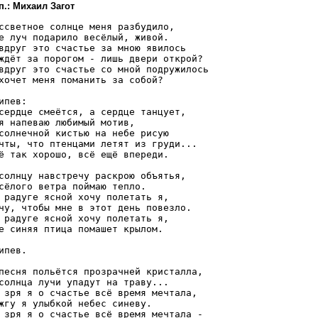
п.: Михаил Загот
ссветное солнце меня разбудило,

е луч подарило весёлый, живой.

вдруг это счастье за мною явилось

ждёт за порогом - лишь двери открой?

вдруг это счастье со мной подружилось

хочет меня поманить за собой?

ипев:

сердце смеётся, а сердце танцует,

я напеваю любимый мотив,

солнечной кистью на небе рисую

чты, что птенцами летят из груди...

ё так хорошо, всё ещё впереди.

солнцу навстречу раскрою объятья,

сёлого ветра поймаю тепло.

 радуге ясной хочу полетать я,

чу, чтобы мне в этот день повезло.

 радуге ясной хочу полетать я,

е синяя птица помашет крылом.

ипев.

песня польётся прозрачней кристалла,

солнца лучи упадут на траву...

 зря я о счастье всё время мечтала,

жгу я улыбкой небес синеву.

 зря я о счастье всё время мечтала -
