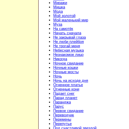
Миражи
Мишка
Мода
Мой золотой
Мой маленький мир
Муза
На самотёк
Начать сначала
Не закрывай глаза
Не люби плейбоя
Не трогай меня
Небесная музыка
Незнакомое лицо
Никогда
Ночное свидание
Ночные кошки
Ночные мосты
Ночь
Ночь на исходе дня
Огненное платье
Огненные кони
Падает снег
Парад планет
Паранджа
Парус
Первое свидание
Переводчик
Перемены
Перепутье
Под счастливой звездой