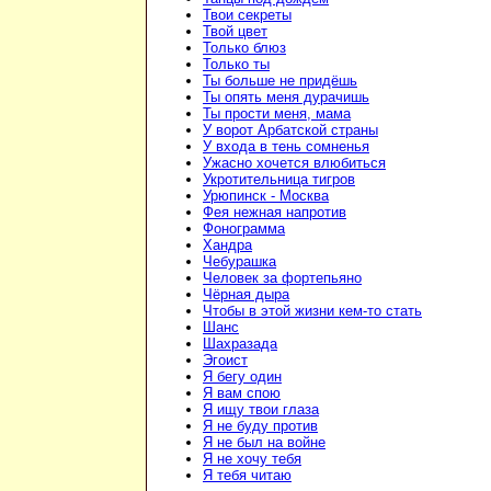
Твои секреты
Твой цвет
Только блюз
Только ты
Ты больше не придёшь
Ты опять меня дурачишь
Ты прости меня, мама
У ворот Арбатской страны
У входа в тень сомненья
Ужасно хочется влюбиться
Укротительница тигров
Урюпинск - Москва
Фея нежная напротив
Фонограмма
Хандра
Чебурашка
Человек за фортепьяно
Чёрная дыра
Чтобы в этой жизни кем-то стать
Шанс
Шахразада
Эгоист
Я бегу один
Я вам спою
Я ищу твои глаза
Я не буду против
Я не был на войне
Я не хочу тебя
Я тебя читаю