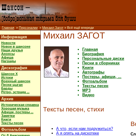
Главная
»
Персоналии
»
Михаил Загот
» Всё ещё впереди
Михаил ЗАГОТ
Информация
Новости
Новое в шансоне
Главная
Наши друзья
Биография
Анонсы
Афиша
Персональные диски
Награды
Песни в сборниках
Книги
Дискография
Автографы
Шансон X
Постеры, афиши, ...
Истоки
Фотоальбом
Военный шансон
Песни цыган
Тексты песен
Барды
MP3
Ретро, эстрада ...
Видео
Архив
Историческая справка
Тексты песен, стихи
Хорошая музыка
Афиши, постеры ...
Заметки
Книги
В
Тексты песен
А что, если нам подружиться?
Фотоальбом
А я опять на дискотеке
Сл
От Д.Анискевича