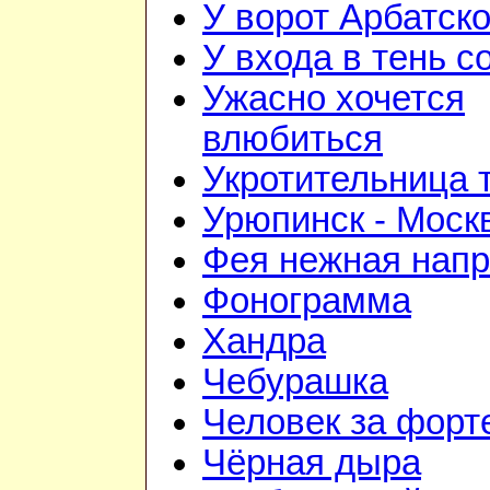
У ворот Арбатск
У входа в тень 
Ужасно хочется
влюбиться
Укротительница 
Урюпинск - Моск
Фея нежная напр
Фонограмма
Хандра
Чебурашка
Человек за форт
Чёрная дыра