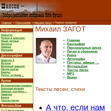
Главная
»
Персоналии
»
Михаил Загот
» Первое свидание
Михаил ЗАГОТ
Информация
Новости
Новое в шансоне
Главная
Наши друзья
Биография
Анонсы
Афиша
Персональные диски
Награды
Песни в сборниках
Книги
Дискография
Автографы
Шансон X
Постеры, афиши, ...
Истоки
Фотоальбом
Военный шансон
Песни цыган
Тексты песен
Барды
MP3
Ретро, эстрада ...
Видео
Архив
Историческая справка
Тексты песен, стихи
Хорошая музыка
Афиши, постеры ...
Заметки
Книги
Тексты песен
А что, если нам
Фотоальбом
От Д.Анискевича