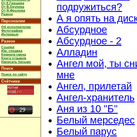
От Е.Гиршева
подружиться?
От В.Окунева
От Я.Фролова
Разное
А я опять на дис
Персоналии
Абсурдное
Об исполнителях
Фотографии
Интервью
Абсурдное - 2
Разное
Ссылки
Алладин
Юр. справка
Комната смеха
Книга отзывов
Ангел мой, ты с
Написать письмо
Поиск
мне
Поиск по сайту
Счётчики
Ангел, прилетай
Ангел-хранитель
Аня из 10 "Б"
Белый мерседес
Белый парус