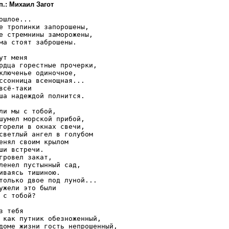
п.: Михаил Загот
ошлое...

е тропинки запорошены,

е стремнины заморожены,

ма стоят заброшены.

ут меня

рдца горестные прочерки,

ключенье одиночное,

ссонница всенощная...

всё-таки

ша надеждой полнится.

ли мы с тобой,

шумел морской прибой,

горели в окнах свечи,

светлый ангел в голубом

енял своим крылом

ши встречи.

гровел закат,

ленел пустынный сад,

иваясь тишиною.

только двое под луной...

ужели это были

 с тобой?

з тебя

 как путник обезноженный,

доме жизни гость непрошенный,
