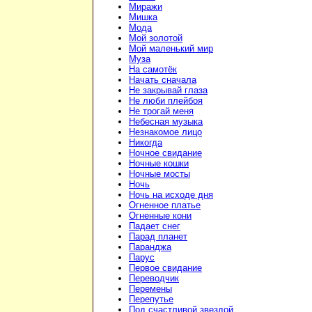
Миражи
Мишка
Мода
Мой золотой
Мой маленький мир
Муза
На самотёк
Начать сначала
Не закрывай глаза
Не люби плейбоя
Не трогай меня
Небесная музыка
Незнакомое лицо
Никогда
Ночное свидание
Ночные кошки
Ночные мосты
Ночь
Ночь на исходе дня
Огненное платье
Огненные кони
Падает снег
Парад планет
Паранджа
Парус
Первое свидание
Переводчик
Перемены
Перепутье
Под счастливой звездой