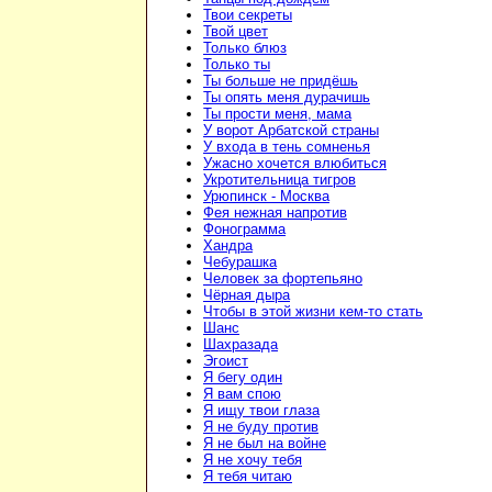
Твои секреты
Твой цвет
Только блюз
Только ты
Ты больше не придёшь
Ты опять меня дурачишь
Ты прости меня, мама
У ворот Арбатской страны
У входа в тень сомненья
Ужасно хочется влюбиться
Укротительница тигров
Урюпинск - Москва
Фея нежная напротив
Фонограмма
Хандра
Чебурашка
Человек за фортепьяно
Чёрная дыра
Чтобы в этой жизни кем-то стать
Шанс
Шахразада
Эгоист
Я бегу один
Я вам спою
Я ищу твои глаза
Я не буду против
Я не был на войне
Я не хочу тебя
Я тебя читаю