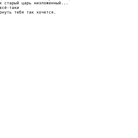
к старый царь низложенный...

всё-таки

рнуть тебя так хочется.