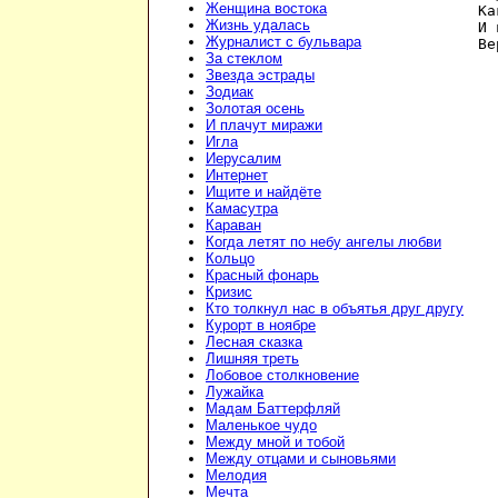
Женщина востока
Ка
Жизнь удалась
И 
Журналист с бульвара
Ве
За стеклом
Звезда эстрады
Зодиак
Золотая осень
И плачут миражи
Игла
Иерусалим
Интернет
Ищите и найдёте
Камасутра
Караван
Когда летят по небу ангелы любви
Кольцо
Красный фонарь
Кризис
Кто толкнул нас в объятья друг другу
Курорт в ноябре
Лесная сказка
Лишняя треть
Лобовое столкновение
Лужайка
Мадам Баттерфляй
Маленькое чудо
Между мной и тобой
Между отцами и сыновьями
Мелодия
Мечта