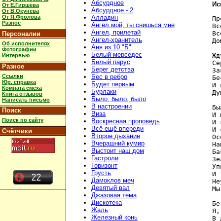
Абсурдное
Ис
От Е.Гиршева
Абсурдное - 2
От В.Окунева
От Я.Фролова
Алладин
Пр
Разное
Ангел мой, ты снишься мне
Вс
Ангел, прилетай
Вс
Персоналии
Ангел-хранитель
До
Об исполнителях
Аня из 10 "Б"
Фотографии
Белый мерседес
Жд
Интервью
Белый парус
Се
Разное
Берег детства
За
Ссылки
Бес в ребро
Бе
Юр. справка
Будет первым
И 
Комната смеха
Бурлаки
Ду
Книга отзывов
Было, было, было
Написать письмо
В настроении
Бы
Поиск
Виза
И 
Поиск по сайту
Воскресная проповедь
И 
Всё ещё впереди
И 
Счётчики
Второе дыхание
Ос
Вчерашний кумир
На
Выстоит наш дом
Ба
Гастроли
Зе
Горизонт
Уп
Грусть
И 
Дамоклов меч
Не
Девятый вал
Мы
Джазовая тема
Дискотека
Бе
Жаль
Я,
Железный конь
В 