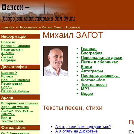
Главная
»
Персоналии
»
Михаил Загот
» Прошлое
Михаил ЗАГОТ
Информация
Новости
Новое в шансоне
Главная
Наши друзья
Биография
Анонсы
Афиша
Персональные диски
Награды
Песни в сборниках
Книги
Дискография
Автографы
Шансон X
Постеры, афиши, ...
Истоки
Фотоальбом
Военный шансон
Песни цыган
Тексты песен
Барды
MP3
Ретро, эстрада ...
Видео
Архив
Историческая справка
Тексты песен, стихи
Хорошая музыка
Афиши, постеры ...
Заметки
Книги
П
Тексты песен
А что, если нам подружиться?
Фотоальбом
А я опять на дискотеке
Сл
От Д.Анискевича