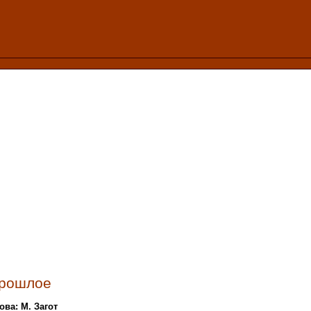
рошлое
ова: М. Загот