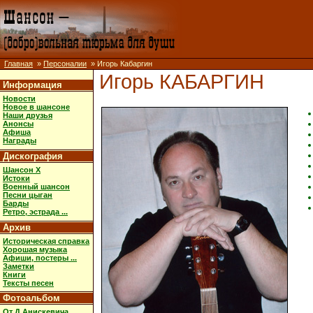
Главная
»
Персоналии
» Игорь Кабаргин
Игорь КАБАРГИН
Информация
Новости
Новое в шансоне
Наши друзья
Анонсы
Афиша
Награды
Дискография
Шансон X
Истоки
Военный шансон
Песни цыган
Барды
Ретро, эстрада ...
Архив
Историческая справка
Хорошая музыка
Афиши, постеры ...
Заметки
Книги
Тексты песен
Фотоальбом
От Д.Анискевича