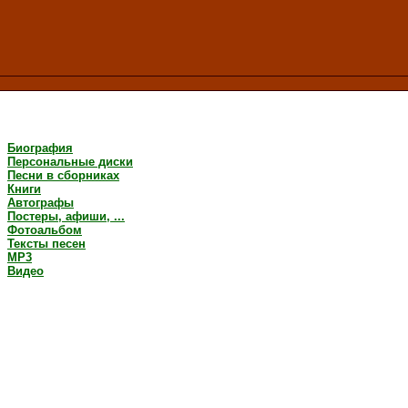
Биография
Персональные диски
Песни в сборниках
Книги
Автографы
Постеры, афиши, ...
Фотоальбом
Тексты песен
MP3
Видео