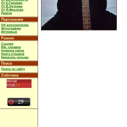
От Е.Гиршева
От В.Окунева
От Я.Фролова
Разное
Персоналии
Об исполнителях
Фотографии
Интервью
Разное
Ссылки
Юр. справка
Комната смеха
Книга отзывов
Написать письмо
Поиск
Поиск по сайту
Счётчики