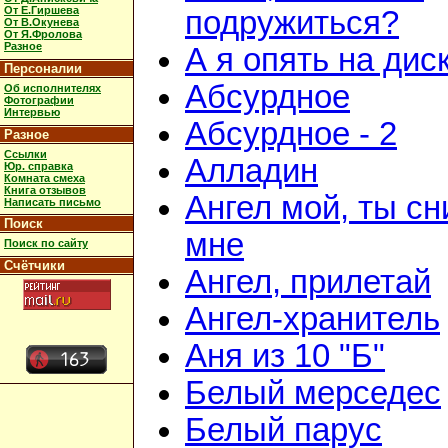
От Е.Гиршева
подружиться?
От В.Окунева
От Я.Фролова
Разное
А я опять на дис
Персоналии
Абсурдное
Об исполнителях
Фотографии
Интервью
Абсурдное - 2
Разное
Ссылки
Алладин
Юр. справка
Комната смеха
Книга отзывов
Ангел мой, ты с
Написать письмо
Поиск
мне
Поиск по сайту
Счётчики
Ангел, прилетай
Ангел-хранитель
Аня из 10 "Б"
Белый мерседес
Белый парус