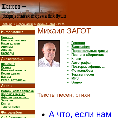
Главная
»
Персоналии
»
Михаил Загот
» Игла
Михаил ЗАГОТ
Информация
Новости
Новое в шансоне
Главная
Наши друзья
Биография
Анонсы
Афиша
Персональные диски
Награды
Песни в сборниках
Книги
Дискография
Автографы
Шансон X
Постеры, афиши, ...
Истоки
Фотоальбом
Военный шансон
Песни цыган
Тексты песен
Барды
MP3
Ретро, эстрада ...
Видео
Архив
Историческая справка
Тексты песен, стихи
Хорошая музыка
Афиши, постеры ...
Заметки
Книги
Тексты песен
А что, если нам
Фотоальбом
От Д.Анискевича