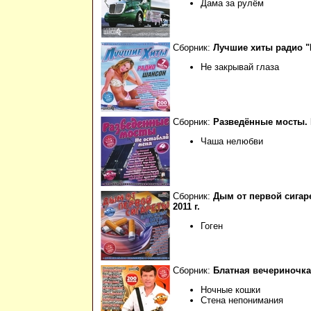
Дама за рулём
Сборник:
Лучшие хиты радио "
Не закрывай глаза
Сборник:
Разведённые мосты. Н
Чаша нелюбви
Сборник:
Дым от первой сигар
2011 г.
Гоген
Сборник:
Блатная вечериночка. 
Ночные кошки
Стена непонимания