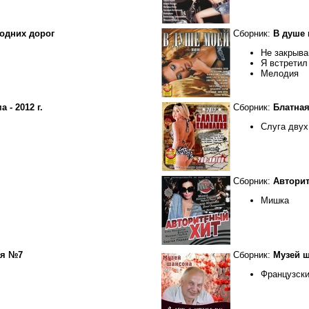
годних дорог
Сборник:
В душе 
Не закрыва
Я встрети
Мелодия
 - 2012 г.
Сборник:
Блатная
Слуга двух
Сборник:
Авторит
Мишка
ая №7
Сборник:
Музей ш
Французск