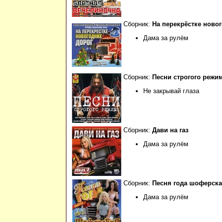
Сборник:
На перекрёстке ново
Дама за рулём
Сборник:
Песни строгого режима
Не закрывай глаза
Сборник:
Дави на газ
Дама за рулём
Сборник:
Песня года шоферск
Дама за рулём