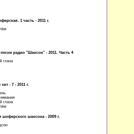
ферская. 1 часть - 2011 г.
лём
песни радио "Шансон" - 2011. Часть 4
й глаза
хит - 7 - 2011 г.
ень
нимания
й глаза
лём
 шоферского шансона - 2009 г.
дсон