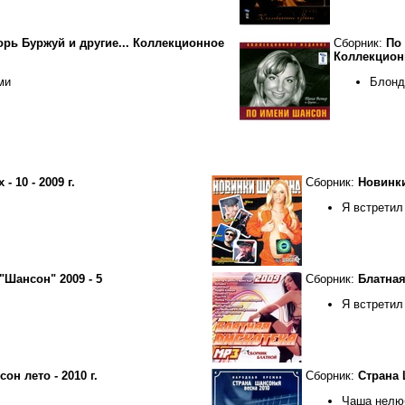
орь Буржуй и другие... Коллекционное
Сборник:
По 
Коллекционн
ми
Блонд
 10 - 2009 г.
Сборник:
Новинки
Я встрети
"Шансон" 2009 - 5
Сборник:
Блатная 
Я встрети
н лето - 2010 г.
Сборник:
Страна 
Чаша нелю