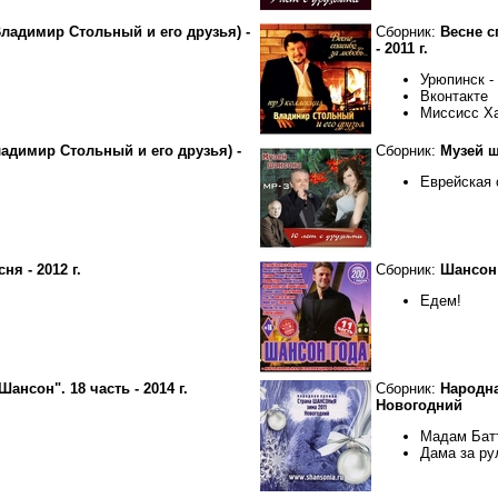
ладимир Стольный и его друзья) -
Сборник:
Весне с
- 2011 г.
Урюпинск -
Вконтакте
Миссисс Х
Владимир Стольный и его друзья) -
Сборник:
Музей ш
Еврейская 
я - 2012 г.
Сборник:
Шансон г
Едем!
ансон". 18 часть - 2014 г.
Сборник:
Народна
Новогодний
Мадам Бат
Дама за ру