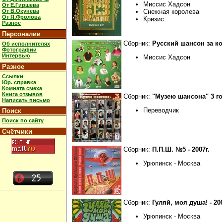
Миссис Хадсон
От Е.Гиршева
От В.Окунева
Снежная королева
От Я.Фролова
Кризис
Разное
Персоналии
Сборник:
Русский шансон за кор
Об исполнителях
Фотографии
Интервью
Миссис Хадсон
Разное
Ссылки
Юр. справка
Комната смеха
Книга отзывов
Сборник:
"Музею шансона" 3 го
Написать письмо
Переводчик
Поиск
Поиск по сайту
Счётчики
Сборник:
П.П.Ш. №5 - 2007г.
Урюпинск - Москва
Сборник:
Гуляй, моя душа! - 200
Урюпинск - Москва