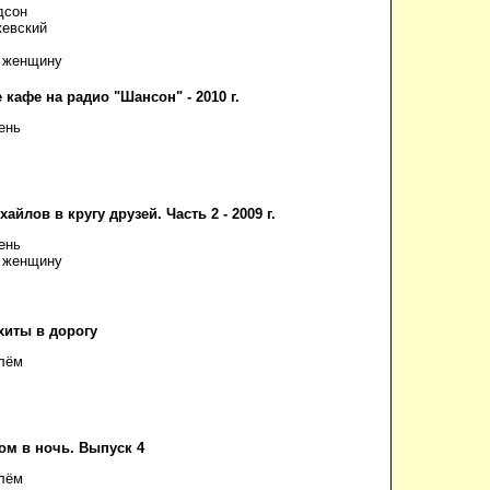
дсон
жевский
л женщину
 кафе на радио "Шансон" - 2010 г.
ень
айлов в кругу друзей. Часть 2 - 2009 г.
ень
л женщину
хиты в дорогу
лём
ом в ночь. Выпуск 4
лём