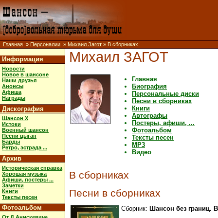
Главная
»
Персоналии
»
Михаил Загот
» В сборниках
Михаил ЗАГОТ
Информация
Новости
Новое в шансоне
Главная
Наши друзья
Биография
Анонсы
Афиша
Персональные диски
Награды
Песни в сборниках
Книги
Дискография
Автографы
Шансон X
Постеры, афиши, ...
Истоки
Фотоальбом
Военный шансон
Песни цыган
Тексты песен
Барды
MP3
Ретро, эстрада ...
Видео
Архив
Историческая справка
В сборниках
Хорошая музыка
Афиши, постеры ...
Заметки
Песни в сборниках
Книги
Тексты песен
Фотоальбом
Сборник:
Шансон без границ. В
От Д.Анискевича