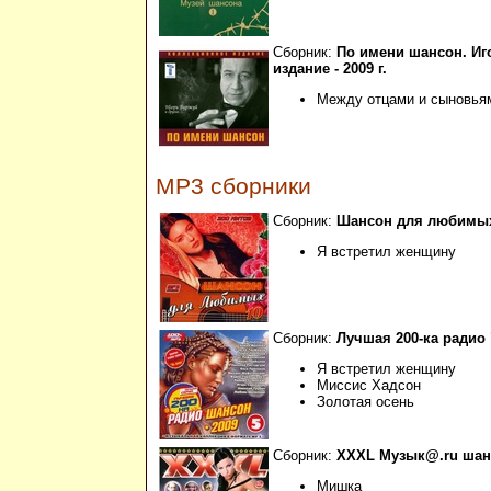
Сборник:
По имени шансон. Иг
издание - 2009 г.
Между отцами и сыновья
MP3 сборники
Сборник:
Шансон для любимых -
Я встретил женщину
Сборник:
Лучшая 200-ка радио 
Я встретил женщину
Миссис Хадсон
Золотая осень
Сборник:
XXXL Музык@.ru шансо
Мишка