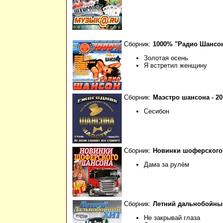
Сборник:
1000% "Радио Шансон".
Золотая осень
Я встретил женщину
Сборник:
Маэстро шансона - 201
Сесибон
Сборник:
Новинки шоферского ш
Дама за рулём
Сборник:
Летний дальнобойный 
Не закрывай глаза