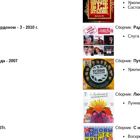
Урюпи
Состо
доном - 3 - 2010 г.
Сборник:
Рад
Слуга
да - 2007
Сборник:
Пут
Урюпи
Сборник:
Лю
Лунна
7г.
Сборник:
С н
Воскр