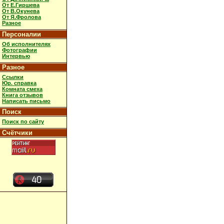
От Е.Гиршева
От В.Окунева
От Я.Фролова
Разное
Персоналии
Об исполнителях
Фотографии
Интервью
Разное
Ссылки
Юр. справка
Комната смеха
Книга отзывов
Написать письмо
Поиск
Поиск по сайту
Счётчики