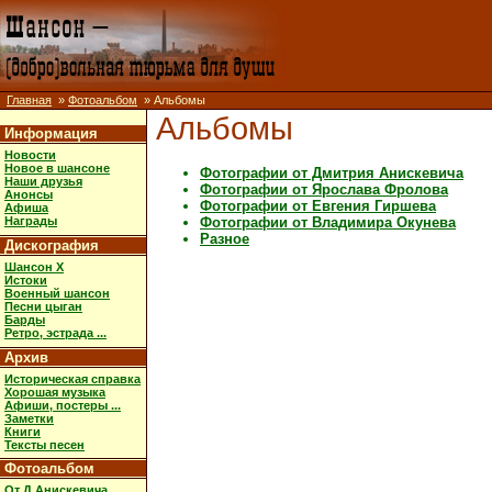
Главная
»
Фотоальбом
» Альбомы
Альбомы
Информация
Новости
Новое в шансоне
Фотографии от Дмитрия Анискевича
Наши друзья
Фотографии от Ярослава Фролова
Анонсы
Фотографии от Евгения Гиршева
Афиша
Фотографии от Владимира Окунева
Награды
Разное
Дискография
Шансон X
Истоки
Военный шансон
Песни цыган
Барды
Ретро, эстрада ...
Архив
Историческая справка
Хорошая музыка
Афиши, постеры ...
Заметки
Книги
Тексты песен
Фотоальбом
От Д.Анискевича