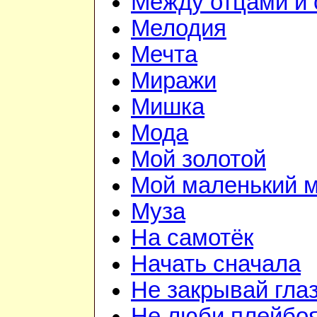
Между отцами и
Мелодия
Мечта
Миражи
Мишка
Мода
Мой золотой
Мой маленький 
Муза
На самотёк
Начать сначала
Не закрывай гла
Не люби плейбо