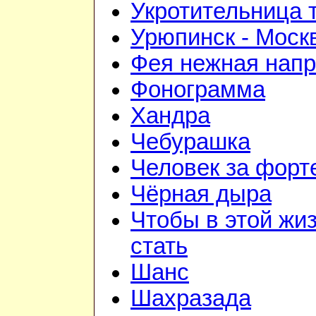
Укротительница 
Урюпинск - Моск
Фея нежная напр
Фонограмма
Хандра
Чебурашка
Человек за форт
Чёрная дыра
Чтобы в этой жиз
стать
Шанс
Шахразада