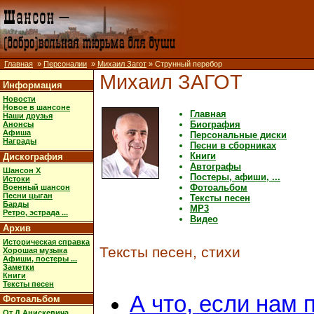
Главная
»
Персоналии
»
Михаил Загот
» Струнный перебор
Михаил ЗАГОТ
Информация
Новости
Новое в шансоне
Главная
Наши друзья
Биография
Анонсы
Афиша
Персональные диски
Награды
Песни в сборниках
Книги
Дискография
Автографы
Шансон X
Постеры, афиши, ...
Истоки
Фотоальбом
Военный шансон
Песни цыган
Тексты песен
Барды
MP3
Ретро, эстрада ...
Видео
Архив
Историческая справка
Тексты песен, стихи
Хорошая музыка
Афиши, постеры ...
Заметки
Книги
Тексты песен
А что, если нам
Фотоальбом
От Д.Анискевича