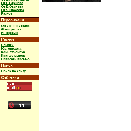
От Е.Гиршева
От В.Окунева
От Я.Фролова
Разное
Персоналии
Об исполнителях
Фотографии
Интервью
Разное
Ссылки
Юр. справка
Комната смеха
Книга отзывов
Написать письмо
Поиск
Поиск по сайту
Счётчики