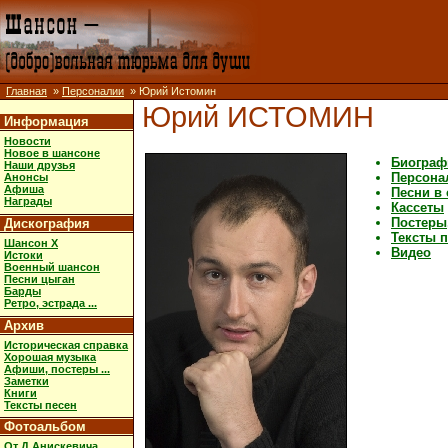
Главная
»
Персоналии
» Юрий Истомин
Юрий ИСТОМИН
Информация
Новости
Новое в шансоне
Биограф
Наши друзья
Персона
Анонсы
Афиша
Песни в
Награды
Кассеты
Постеры,
Дискография
Тексты 
Шансон X
Видео
Истоки
Военный шансон
Песни цыган
Барды
Ретро, эстрада ...
Архив
Историческая справка
Хорошая музыка
Афиши, постеры ...
Заметки
Книги
Тексты песен
Фотоальбом
От Д.Анискевича