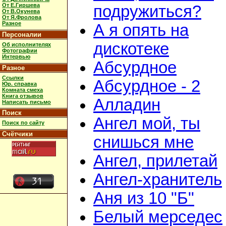
От Е.Гиршева
подружиться?
От В.Окунева
От Я.Фролова
Разное
А я опять на
Персоналии
дискотеке
Об исполнителях
Фотографии
Интервью
Абсурдное
Разное
Ссылки
Абсурдное - 2
Юр. справка
Комната смеха
Книга отзывов
Алладин
Написать письмо
Поиск
Ангел мой, ты
Поиск по сайту
Счётчики
снишься мне
Ангел, прилетай
Ангел-хранитель
Аня из 10 "Б"
Белый мерседес