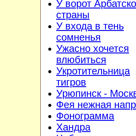
У ворот Арбатск
страны
У входа в тень
сомненья
Ужасно хочется
влюбиться
Укротительница
тигров
Урюпинск - Моск
Фея нежная напр
Фонограмма
Хандра