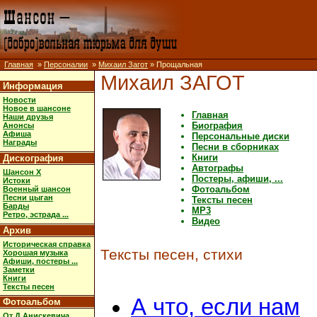
Главная
»
Персоналии
»
Михаил Загот
» Прощальная
Михаил ЗАГОТ
Информация
Новости
Новое в шансоне
Главная
Наши друзья
Биография
Анонсы
Афиша
Персональные диски
Награды
Песни в сборниках
Книги
Дискография
Автографы
Шансон X
Постеры, афиши, ...
Истоки
Фотоальбом
Военный шансон
Песни цыган
Тексты песен
Барды
MP3
Ретро, эстрада ...
Видео
Архив
Историческая справка
Тексты песен, стихи
Хорошая музыка
Афиши, постеры ...
Заметки
Книги
Тексты песен
А что, если нам
Фотоальбом
От Д.Анискевича