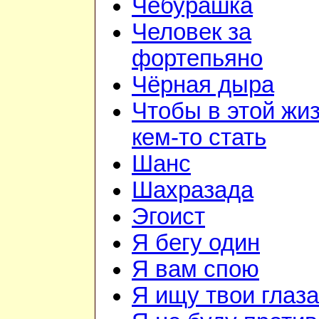
Чебурашка
Человек за
фортепьяно
Чёрная дыра
Чтобы в этой жи
кем-то стать
Шанс
Шахразада
Эгоист
Я бегу один
Я вам спою
Я ищу твои глаза