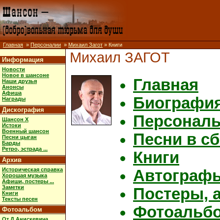
Главная
»
Персоналии
»
Михаил Загот
» Книги
Михаил ЗАГОТ
Информация
Новости
Новое в шансоне
Главная
Наши друзья
Анонсы
Афиша
Биографи
Награды
Дискография
Персональ
Шансон X
Истоки
Военный шансон
Песни в с
Песни цыган
Барды
Ретро, эстрада ...
Книги
Архив
Историческая справка
Автограф
Хорошая музыка
Афиши, постеры ...
Заметки
Постеры, а
Книги
Тексты песен
Фотоальб
Фотоальбом
От Д.Анискевича