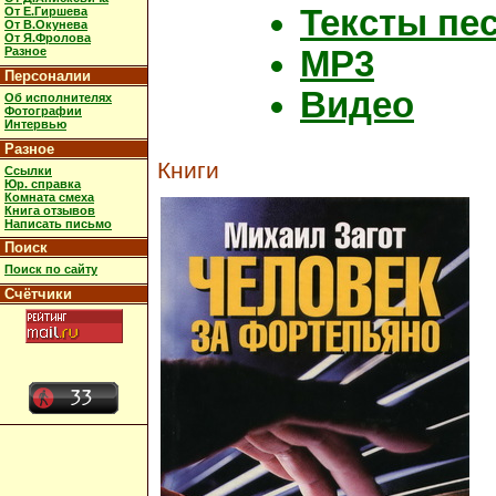
Тексты пе
От Е.Гиршева
От В.Окунева
От Я.Фролова
MP3
Разное
Персоналии
Видео
Об исполнителях
Фотографии
Интервью
Разное
Книги
Ссылки
Юр. справка
Комната смеха
Книга отзывов
Написать письмо
Поиск
Поиск по сайту
Счётчики