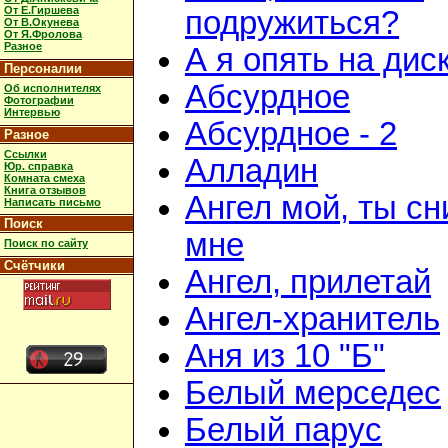
От Е.Гиршева
подружиться?
От В.Окунева
От Я.Фролова
Разное
А я опять на дис
Персоналии
Абсурдное
Об исполнителях
Фотографии
Интервью
Абсурдное - 2
Разное
Ссылки
Алладин
Юр. справка
Комната смеха
Книга отзывов
Ангел мой, ты с
Написать письмо
Поиск
мне
Поиск по сайту
Счётчики
Ангел, прилетай
Ангел-хранитель
Аня из 10 "Б"
Белый мерседес
Белый парус