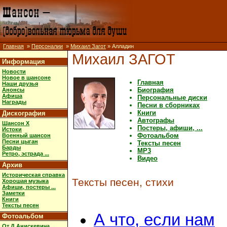
Главная
»
Персоналии
»
Михаил Загот
» Алладин
Михаил ЗАГОТ
Информация
Новости
Новое в шансоне
Главная
Наши друзья
Биография
Анонсы
Афиша
Персональные диски
Награды
Песни в сборниках
Книги
Дискография
Автографы
Шансон X
Постеры, афиши, ...
Истоки
Фотоальбом
Военный шансон
Песни цыган
Тексты песен
Барды
MP3
Ретро, эстрада ...
Видео
Архив
Историческая справка
Тексты песен, стихи
Хорошая музыка
Афиши, постеры ...
Заметки
Книги
Тексты песен
А что, если нам
Фотоальбом
От Д.Анискевича