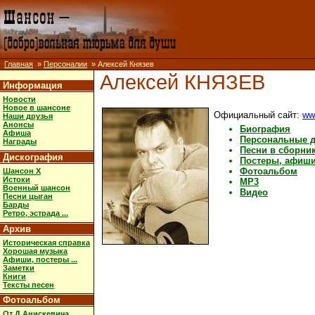
Главная
»
Персоналии
» Алексей Князев
Алексей КНЯЗЕВ
Информация
Новости
Новое в шансоне
Официальный сайт:
ww
Наши друзья
Анонсы
Биография
Афиша
Персональные 
Награды
Песни в сборни
Дискография
Постеры, афиши,
Фотоальбом
Шансон X
Истоки
MP3
Военный шансон
Видео
Песни цыган
Барды
Ретро, эстрада ...
Архив
Историческая справка
Хорошая музыка
Афиши, постеры ...
Заметки
Книги
Тексты песен
Фотоальбом
От Д.Анискевича