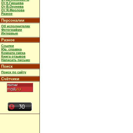
От Е.Гиршева
От В.Окунева
От Я.Фролова
Разное
Персоналии
Об исполнителях
Фотографии
Интервью
Разное
Ссылки
Юр. справка
Комната смеха
Книга отзывов
Написать письмо
Поиск
Поиск по сайту
Счётчики