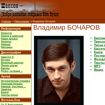
Главная
»
Персоналии
» Владимир Бочаров
Владимир БОЧАРОВ
Информация
Новости
Новое в шансоне
Биогр
Наши друзья
Персон
Анонсы
Афиша
Песни 
Награды
Кассет
Книги
Дискография
Постер
Шансон X
Фотоа
Истоки
Тексты
Военный шансон
Песни цыган
MP3
Барды
Видео
Ретро, эстрада ...
Архив
Историческая справка
Хорошая музыка
Афиши, постеры ...
Заметки
Книги
Тексты песен
Фотоальбом
От Д.Анискевича