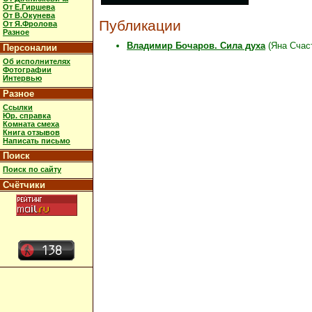
От Е.Гиршева
От В.Окунева
Публикации
От Я.Фролова
Разное
Владимир Бочаров. Сила духа
(Яна Счаст
Персоналии
Об исполнителях
Фотографии
Интервью
Разное
Ссылки
Юр. справка
Комната смеха
Книга отзывов
Написать письмо
Поиск
Поиск по сайту
Счётчики