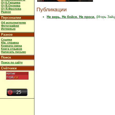
От Е.Гиршева
От В.Окунева
Публикации
От Я.Фролова
Разное
Не верь. Не бойся. Не проси.
(Игорь Зайц
Персоналии
Об исполнителях
Фотографии
Интервью
Разное
Ссылки
Юр. справка
Комната смеха
Книга отзывов
Написать письмо
Поиск
Поиск по сайту
Счётчики