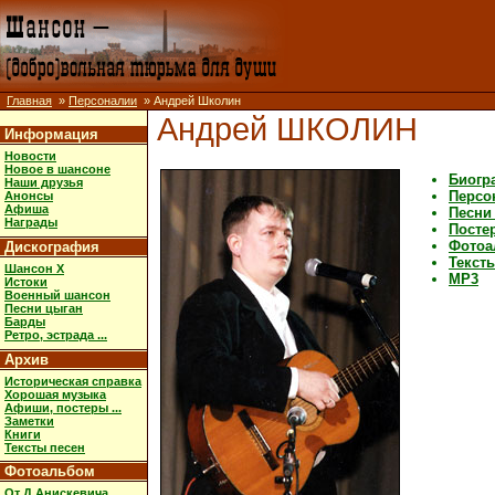
Главная
»
Персоналии
» Андрей Школин
Андрей ШКОЛИН
Информация
Новости
Новое в шансоне
Биогр
Наши друзья
Персо
Анонсы
Афиша
Песни
Награды
Постер
Фотоа
Дискография
Текст
Шансон X
MP3
Истоки
Военный шансон
Песни цыган
Барды
Ретро, эстрада ...
Архив
Историческая справка
Хорошая музыка
Афиши, постеры ...
Заметки
Книги
Тексты песен
Фотоальбом
От Д.Анискевича