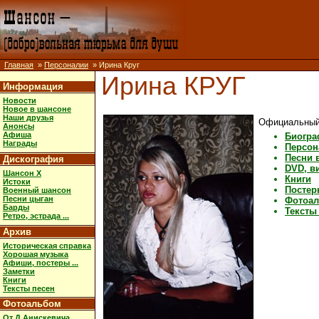
Главная
»
Персоналии
» Ирина Круг
Ирина КРУГ
Информация
Новости
Новое в шансоне
Наши друзья
Официальный
Анонсы
Афиша
Биогра
Награды
Персон
Песни 
Дискография
DVD, в
Шансон X
Книги
Истоки
Постеры
Военный шансон
Песни цыган
Фотоа
Барды
Тексты
Ретро, эстрада ...
Архив
Историческая справка
Хорошая музыка
Афиши, постеры ...
Заметки
Книги
Тексты песен
Фотоальбом
От Д.Анискевича