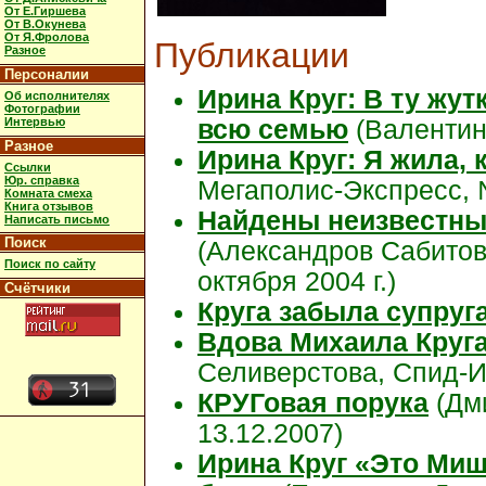
От Е.Гиршева
От В.Окунева
От Я.Фролова
Публикации
Разное
Персоналии
Ирина Круг: В ту жут
Об исполнителях
Фотографии
Интервью
всю семью
(Валентин
Разное
Ирина Круг: Я жила, 
Ссылки
Юр. справка
Мегаполис-Экспресс, №
Комната смеха
Книга отзывов
Найдены неизвестны
Написать письмо
Поиск
(Александров Сабитов
Поиск по сайту
октября 2004 г.)
Счётчики
Круга забыла супруг
Вдова Михаила Круга
Селиверстова, Спид-И
КРУГовая порука
(Дм
13.12.2007)
Ирина Круг «Это Миш