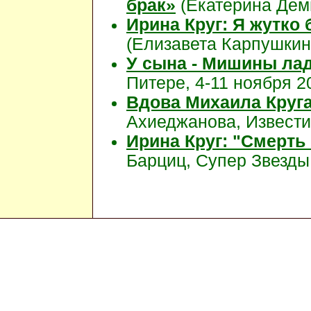
брак»
(Екатерина Деми
Ирина Круг: Я жутко
(Елизавета Карпушкин
У сына - Мишины ла
Питере, 4-11 ноября 20
Вдова Михаила Круга
Ахиеджанова, Извести
Ирина Круг: "Смерть
Барциц, Супер Звезды