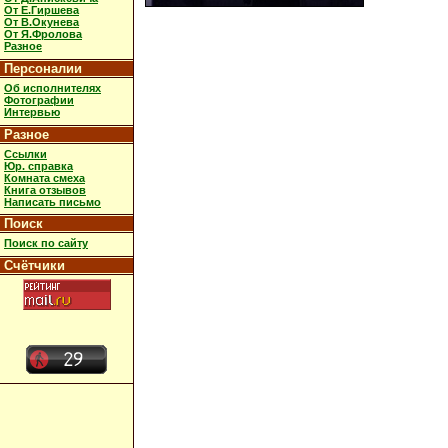
От Е.Гиршева
От В.Окунева
От Я.Фролова
Разное
Персоналии
Об исполнителях
Фотографии
Интервью
Разное
Ссылки
Юр. справка
Комната смеха
Книга отзывов
Написать письмо
Поиск
Поиск по сайту
Счётчики