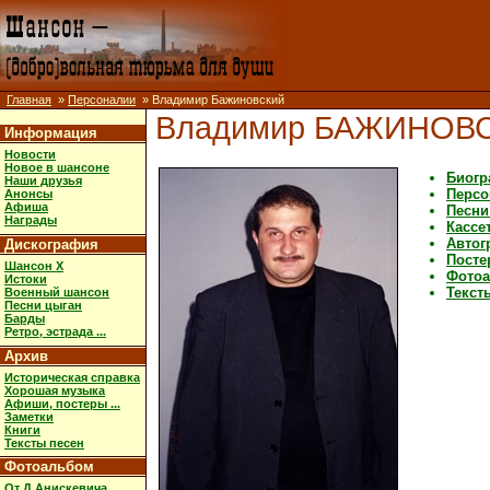
Главная
»
Персоналии
» Владимир Бажиновский
Владимир БАЖИНОВ
Информация
Новости
Новое в шансоне
Биогр
Наши друзья
Персо
Анонсы
Афиша
Песни
Награды
Кассе
Авто
Дискография
Посте
Шансон X
Фото
Истоки
Текст
Военный шансон
Песни цыган
Барды
Ретро, эстрада ...
Архив
Историческая справка
Хорошая музыка
Афиши, постеры ...
Заметки
Книги
Тексты песен
Фотоальбом
От Д.Анискевича