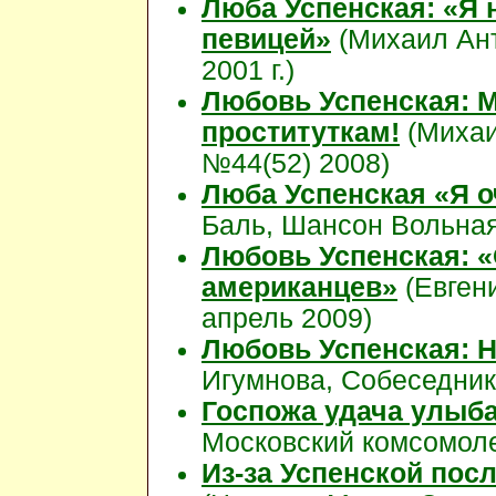
Люба Успенская: «Я 
певицей»
(Михаил Ант
2001 г.)
Любовь Успенская: М
проституткам!
(Михаи
№44(52) 2008)
Люба Успенская «Я 
Баль, Шансон Вольная
Любовь Успенская: «
американцев»
(Евген
апрель 2009)
Любовь Успенская: Н
Игумнова, Собеседник,
Госпожа удача улыб
Московский комсомолец
Из-за Успенской пос