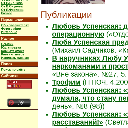
От Е.Гиршева
От В.Окунева
От Я.Фролова
Публикации
Разное
Персоналии
Любовь Успенская: 
Об исполнителях
Фотографии
Интервью
операционную
(«Отдо
Разное
Люба Успенская пред
Ссылки
Юр. справка
(Михаил Садчиков, «К
Комната смеха
Книга отзывов
В наручниках Любу У
Написать письмо
Поиск
наркоманами и прост
Поиск по сайту
«Вне закона», №27, 5.
Счётчики
Трофим
(ПТЮЧ, 4.200
Любовь Успенская: «Я
думала, что стану п
день», №8 (98))
Любовь Успенская: «
расставаний!»
(Светла