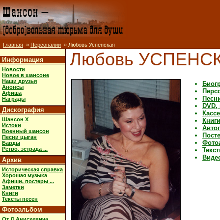
Главная
»
Персоналии
» Любовь Успенская
Любовь УСПЕНС
Информация
Новости
Новое в шансоне
Наши друзья
Биог
Анонсы
Перс
Афиша
Песн
Награды
DVD,
Дискография
Касс
Шансон X
Книг
Истоки
Авто
Военный шансон
Посте
Песни цыган
Фото
Барды
Ретро, эстрада ...
Текст
Виде
Архив
Историческая справка
Хорошая музыка
Афиши, постеры ...
Заметки
Книги
Тексты песен
Фотоальбом
От Д.Анискевича