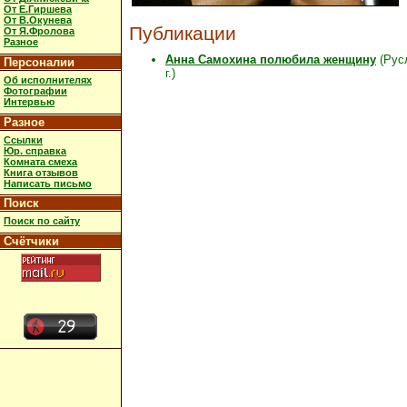
От Е.Гиршева
От В.Окунева
Публикации
От Я.Фролова
Разное
Анна Самохина полюбила женщину
(Рус
Персоналии
г.)
Об исполнителях
Фотографии
Интервью
Разное
Ссылки
Юр. справка
Комната смеха
Книга отзывов
Написать письмо
Поиск
Поиск по сайту
Счётчики