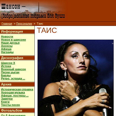
Главная
»
Персоналии
» Таис
ТАИС
Информация
Новости
Новое в шансоне
Наши друзья
Анонсы
Афиша
Награды
Дискография
Шансон X
Истоки
Военный шансон
Песни цыган
Барды
Ретро, эстрада ...
Архив
Историческая справка
Хорошая музыка
Афиши, постеры ...
Заметки
Книги
Тексты песен
Фотоальбом
От Д.Анискевича