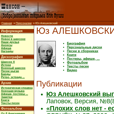
Главная
»
Персоналии
» Юз Алешковский
Юз АЛЕШКОВСК
Информация
Новости
Новое в шансоне
Наши друзья
Биография
Анонсы
Персональные диски
Афиша
Песни в сборниках
Награды
Книги
Дискография
Постеры, афиши, ...
Шансон X
Фотоальбом
Истоки
Тексты песен
Военный шансон
Видео
Песни цыган
Барды
Ретро, эстрада ...
Публикации
Архив
Историческая справка
Хорошая музыка
Юз Алешковский вып
Афиши, постеры ...
Заметки
Лаповок, Версия, №8(82
Книги
Тексты песен
«Плохих слов нет - 
Фотоальбом
От Д.Анискевича