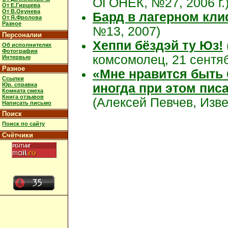
ОГОНЁК, №27, 2006 г.
От Е.Гиршева
От В.Окунева
Бард в лагерном кл
От Я.Фролова
Разное
№13, 2007)
Персоналии
Хеппи бёздэй ту Юз!
Об исполнителях
Фотографии
комсомолец, 21 сентяб
Интервью
Разное
«Мне нравится быть
Ссылки
Юр. справка
иногда при этом пис
Комната смеха
Книга отзывов
(Алексей Певчев, Извес
Написать письмо
Поиск
Поиск по сайту
Счётчики