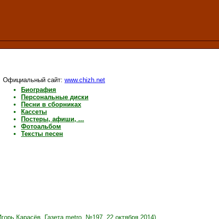
Официальный сайт:
www.chizh.net
Биография
Персональные диски
Песни в сборниках
Кассеты
Постеры, афиши, ...
Фотоальбом
Тексты песен
горь Карасёв, Газета metro, №197, 22 октября 2014)