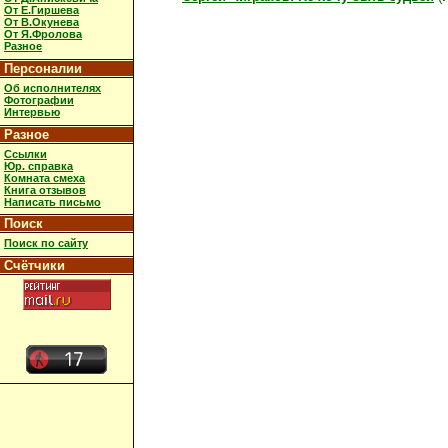
От Е.Гиршева
От В.Окунева
От Я.Фролова
Разное
Персоналии
Об исполнителях
Фотографии
Интервью
Разное
Ссылки
Юр. справка
Комната смеха
Книга отзывов
Написать письмо
Поиск
Поиск по сайту
Счётчики