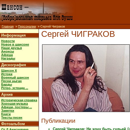
Главная
»
Персоналии
» Сергей Чиграков
Сергей ЧИГРАКОВ
Информация
Новости
Новое в шансоне
Наши друзья
Анонсы
Афиша
Награды
Дискография
Шансон X
Истоки
Военный шансон
Песни цыган
Барды
Ретро, эстрада ...
Архив
Историческая справка
Хорошая музыка
Афиши, постеры ...
Заметки
Книги
Тексты песен
Публикации
Фотоальбом
Сергей Чиграков: Не хочу быть судьей
(И
От Д.Анискевича