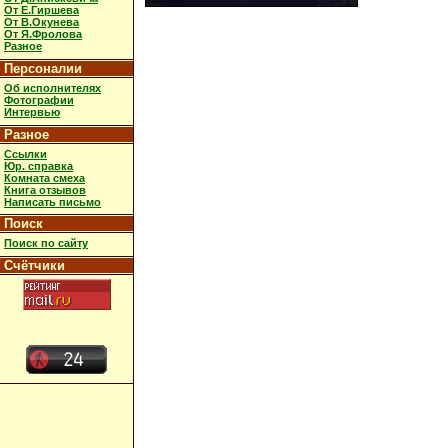
От Е.Гиршева
От В.Окунева
От Я.Фролова
Разное
Персоналии
Об исполнителях
Фотографии
Интервью
Разное
Ссылки
Юр. справка
Комната смеха
Книга отзывов
Написать письмо
Поиск
Поиск по сайту
Счётчики