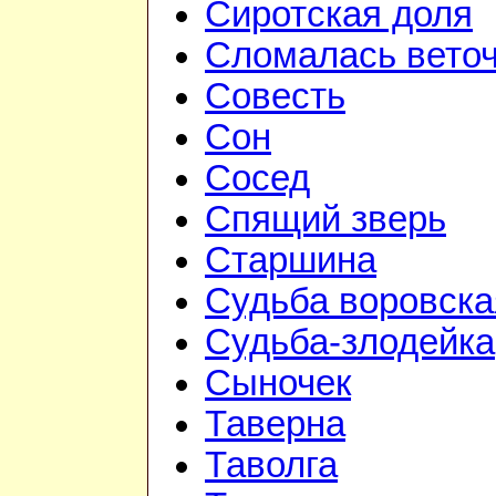
Сиротская доля
Сломалась вето
Совесть
Сон
Сосед
Спящий зверь
Старшина
Судьба воровска
Судьба-злодейка
Сыночек
Таверна
Таволга