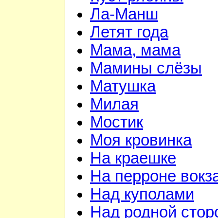
Ла-Манш
Летят года
Мама, мама
Мамины слёзы
Матушка
Милая
Мостик
Моя кровинка
На краешке
На перроне вокз
Над куполами
Над родной стор