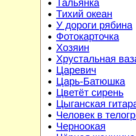
Тальянка
Тихий океан
У дороги рябина
Фотокарточка
Хозяин
Хрустальная ваз
Царевич
Царь-Батюшка
Цветёт сирень
Цыганская гитар
Человек в телог
Черноокая