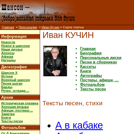
Главная
»
Персоналии
»
Иван Кучин
» Серое платье
Иван КУЧИН
Информация
Новости
Новое в шансоне
Главная
Наши друзья
Биография
Анонсы
Афиша
Персональные диски
Награды
Песни в сборниках
Кассеты
Дискография
Книги
Шансон X
Автографы
Истоки
Постеры, афиши, ...
Военный шансон
Песни цыган
Фотоальбом
Барды
Тексты песен
Ретро, эстрада ...
Архив
Тексты песен, стихи
Историческая справка
Хорошая музыка
Афиши, постеры ...
Заметки
Книги
Тексты песен
А в кабаке
Фотоальбом
От Д.Анискевича