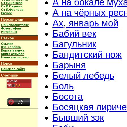
А на бокале мух
От Е.Гиршева
От В.Окунева
А на чёрных рес
От Я.Фролова
Разное
Персоналии
Ах, январь мой
Об исполнителях
Фотографии
Бабий век
Интервью
Разное
Багульник
Ссылки
Юр. справка
Комната смеха
Бандитский нож
Книга отзывов
Написать письмо
Барыня
Поиск
Поиск по сайту
Белый лебедь
Счётчики
Боль
Босота
Босяцкая лириче
Бывший зэк