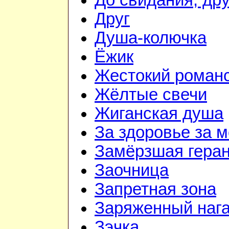
До свидания, дру
Друг
Душа-колючка
Ёжик
Жестокий роман
Жёлтые свечи
Жиганская душа
За здоровье за 
Замёрзшая гера
Заочница
Запретная зона
Заряженный наг
Зэчка