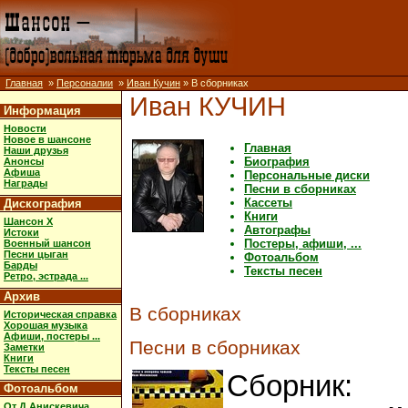
Главная
»
Персоналии
»
Иван Кучин
» В сборниках
Иван КУЧИН
Информация
Новости
Новое в шансоне
Главная
Наши друзья
Биография
Анонсы
Афиша
Персональные диски
Награды
Песни в сборниках
Кассеты
Дискография
Книги
Шансон X
Автографы
Истоки
Постеры, афиши, ...
Военный шансон
Песни цыган
Фотоальбом
Барды
Тексты песен
Ретро, эстрада ...
Архив
В сборниках
Историческая справка
Хорошая музыка
Афиши, постеры ...
Песни в сборниках
Заметки
Книги
Тексты песен
Сборник:
Фотоальбом
От Д.Анискевича