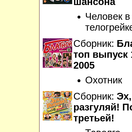
шансона
Человек в
телогрейк
Сборник:
Бл
топ выпуск 
2005
Охотник
Сборник:
Эх,
разгуляй! П
третьей!