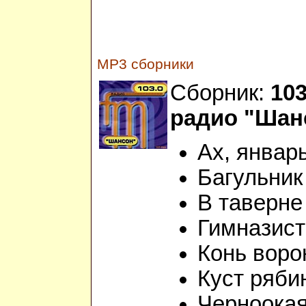
MP3 сборники
Сборник:
103
радио "Шан
Ах, январ
Багульник
В таверне
Гимназист
Конь воро
Куст ряби
Черноока