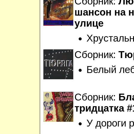
Сборник:
Лю
шансон на 
улице
Хрустальн
Сборник:
Тю
Белый ле
Сборник:
Бл
тридцатка #
У дороги 