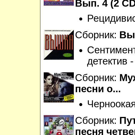
Вып. 4 (2 CD
Рецидиви
Сборник:
Вы
Сентимен
детектив -
Сборник:
Му
песни о...
Черноока
Сборник:
Пу
песня четв