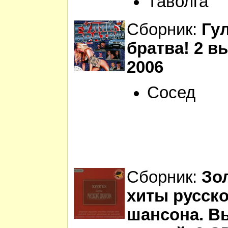
Таволга
Сборник:
Гу
братва! 2 в
2006
Сосед
Сборник:
Зо
хиты русско
шансона. В