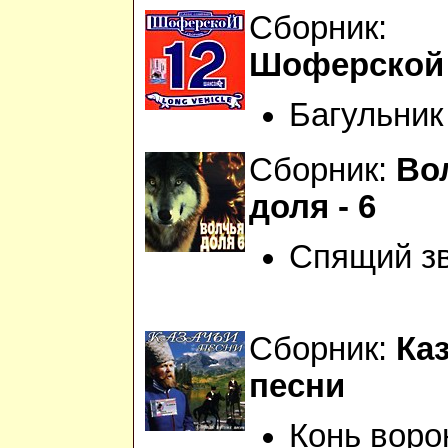
Сборник:
Шоферской 
Багульник
Сборник:
Во
доля - 6
Спящий з
Сборник:
Ка
песни
Конь воро