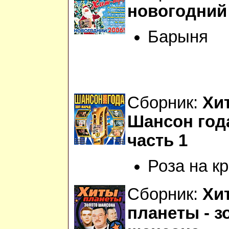
новогодний 
Барыня
Сборник:
Хи
Шансон год
часть 1
Роза на к
Сборник:
Хи
планеты - з