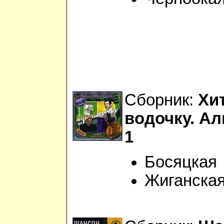
Сборник:
Хи
водочку. Ал
1
Босяцкая
Жиганска