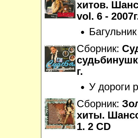
хитов. Шанс
vol. 6 - 2007г
Багульник
Сборник:
Су
судьбинушка
г.
У дороги 
Сборник:
Зо
хиты. Шансо
1. 2 CD