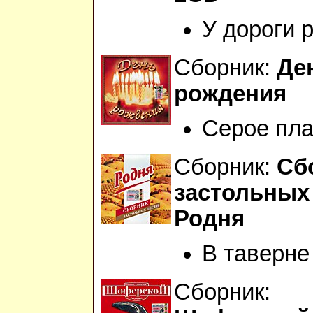
У дороги 
Сборник:
Де
рождения
Серое пла
Сборник:
Сб
застольных
Родня
В таверне
Сборник: