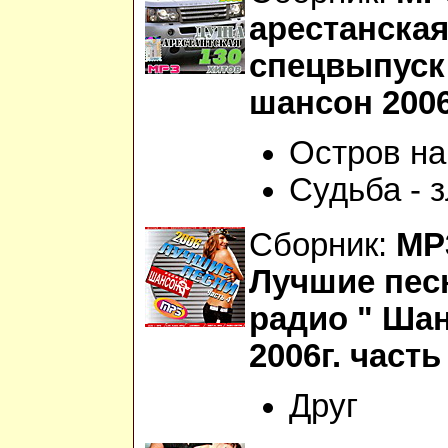
арестанска
спецвыпуск
шансон 200
Остров на
Судьба - 
Сборник:
МР
Лучшие пес
радио " Шан
2006г. часть
Друг