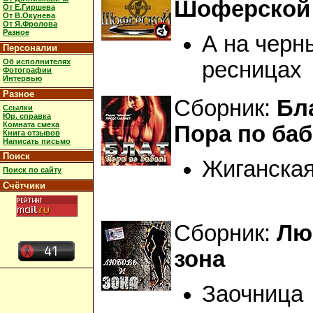
Шоферской
От Е.Гиршева
От В.Окунева
От Я.Фролова
Разное
А на черн
Персоналии
Об исполнителях
ресницах
Фотографии
Интервью
Разное
Сборник:
Бла
Ссылки
Юр. справка
Комната смеха
Пора по баб
Книга отзывов
Написать письмо
Поиск
Жиганска
Поиск по сайту
Счётчики
Сборник:
Лю
зона
Заочница