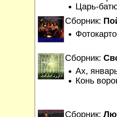
Царь-бат
Сборник:
По
Фотокарто
Сборник:
Св
Ах, январ
Конь воро
Сборник:
Лю