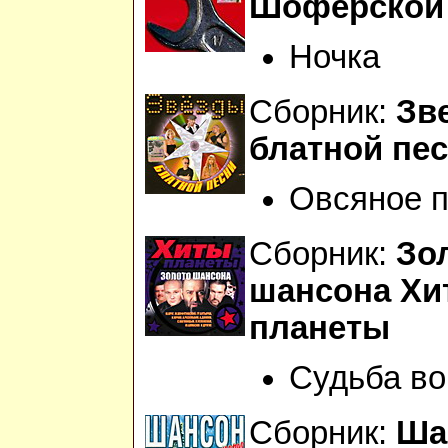
Шоферской
Ночка
Сборник:
Зв
блатной пе
Овсяное п
Сборник:
Зо
шансона Хи
планеты
Судьба во
Сборник:
Ша