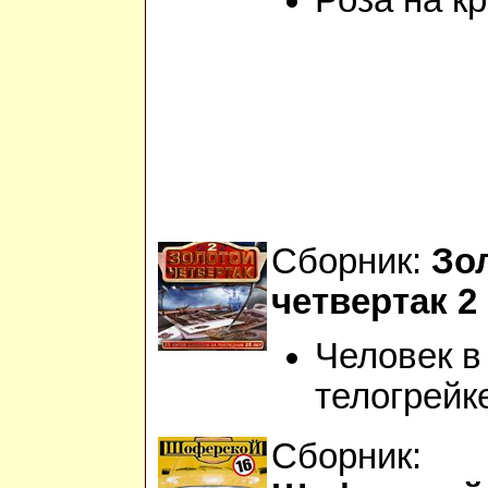
Роза на к
Сборник:
Зо
четвертак 2
Человек в
телогрейк
Сборник: