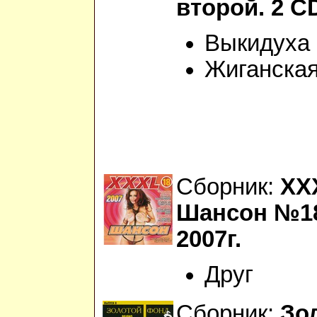
второй. 2 C
Выкидуха
Жиганска
Сборник:
XX
Шансон №18
2007г.
Друг
Сборник:
Зо