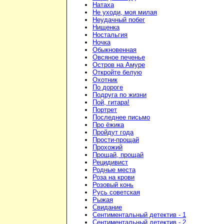
Натаха
Не уходи, моя милая
Неудачный побег
Нищенка
Ностальгия
Ночка
Обыкновенная
Овсяное печенье
Остров на Амуре
Откройте белую
Охотник
По дороге
Подруга по жизни
Пой, гитара!
Портрет
Последнее письмо
Про ёжика
Пройдут года
Прости-прощай
Прохожий
Прощай, прощай
Рецидивист
Родные места
Роза на крови
Розовый конь
Русь советская
Рыжая
Свидание
Сентиментальный детектив - 1
Сентиментальный детектив - 2