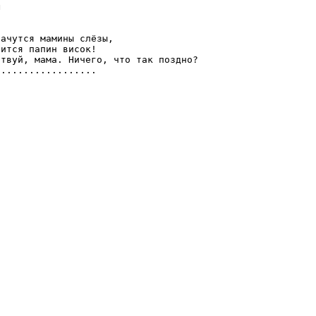


ачутся мамины слёзы,

ится папин висок!

твуй, мама. Ничего, что так поздно?

..................