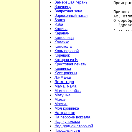
Замёрзшая герань
Проигрыш
Заочница
Запретная зона
Припев:

Заряженный наган
Ах, отпл
Зэчка
Отсеребр
Изба
- Здравс
Калина
- .....
Караван
Колесница
Колечко
Колокола
Конь вороной
Корешок
Которая из Б
Крестовая печать
Кровинка
Куст рябины
Ла-Манш
Летят года
Мама, мама
Мамины слёзы
Матушка
Милая
Мостик
Моя кровинка
На краешке
На перроне вокзала
Над куполами
Над родной стороной
Народный суд