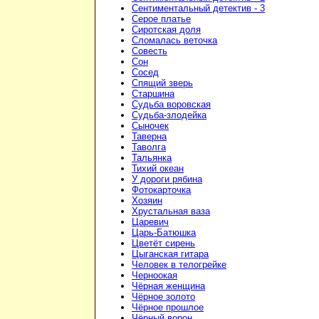
Сентиментальный детектив - 3
Серое платье
Сиротская доля
Сломалась веточка
Совесть
Сон
Сосед
Спящий зверь
Старшина
Судьба воровская
Судьба-злодейка
Сыночек
Таверна
Таволга
Тальянка
Тихий океан
У дороги рябина
Фотокарточка
Хозяин
Хрустальная ваза
Царевич
Царь-Батюшка
Цветёт сирень
Цыганская гитара
Человек в телогрейке
Черноокая
Чёрная женщина
Чёрное золото
Чёрное прошлое
Чёрный ворон