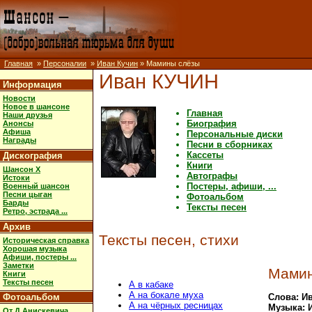
Главная
»
Персоналии
»
Иван Кучин
» Мамины слёзы
Иван КУЧИН
Информация
Новости
Новое в шансоне
Главная
Наши друзья
Биография
Анонсы
Афиша
Персональные диски
Награды
Песни в сборниках
Кассеты
Дискография
Книги
Шансон X
Автографы
Истоки
Постеры, афиши, ...
Военный шансон
Песни цыган
Фотоальбом
Барды
Тексты песен
Ретро, эстрада ...
Архив
Тексты песен, стихи
Историческая справка
Хорошая музыка
Афиши, постеры ...
Заметки
Мамин
Книги
Тексты песен
А в кабаке
А на бокале муха
Фотоальбом
Слова: И
А на чёрных ресницах
Музыка: 
От Д.Анискевича