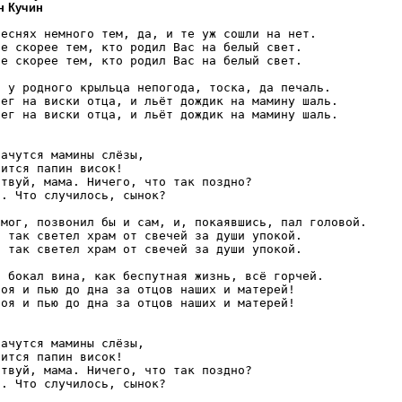
н Кучин
еснях немного тем, да, и те уж сошли на нет.

е скорее тем, кто родил Вас на белый свет.

е скорее тем, кто родил Вас на белый свет.

 у родного крыльца непогода, тоска, да печаль.

ег на виски отца, и льёт дождик на мамину шаль.

ег на виски отца, и льёт дождик на мамину шаль.

ачутся мамины слёзы, 

ится папин висок!

твуй, мама. Ничего, что так поздно?

. Что случилось, сынок?

мог, позвонил бы и сам, и, покаявшись, пал головой.

 так светел храм от свечей за души упокой.

 так светел храм от свечей за души упокой.

 бокал вина, как беспутная жизнь, всё горчей.

оя и пью до дна за отцов наших и матерей!

оя и пью до дна за отцов наших и матерей!

ачутся мамины слёзы, 

ится папин висок!

твуй, мама. Ничего, что так поздно?

. Что случилось, сынок?
