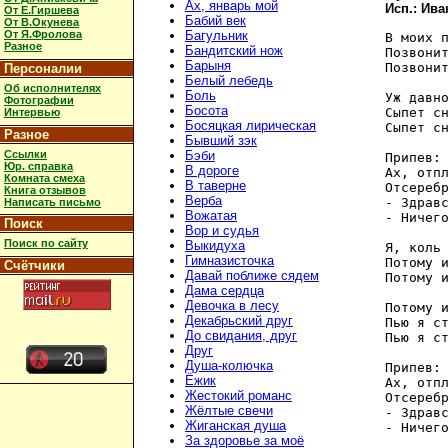
Ах, январь мой
Исп.: Ива
От Е.Гиршева
Бабий век
От В.Окунева
От Я.Фролова
Багульник
В моих п
Разное
Бандитский нож
Позвонит
Барыня
Позвонит
Персоналии
Белый лебедь
Об исполнителях
Боль
Уж давно
Фотографии
Босота
Сыпет сн
Интервью
Босяцкая лирическая
Сыпет сн
Разное
Бывший зэк
Ссылки
Бэби
Припев:

Юр. справка
В дороге
Ах, отпл
Комната смеха
В таверне
Отсеребр
Книга отзывов
Верба
- Здравс
Написать письмо
Вожатая
- Ничего
Поиск
Вор и судья
Поиск по сайту
Выкидуха
Я, коль 
Гимназисточка
Потому и
Счётчики
Давай поближе сядем
Потому и
Дама сердца
Девочка в лесу
Потому и
Декабрьский друг
Пью я ст
До свидания, друг
Пью я ст
Друг
Душа-колючка
Припев:

Ёжик
Ах, отпл
Жестокий романс
Отсеребр
Жёлтые свечи
- Здравс
Жиганская душа
- Ничего
За здоровье за моё