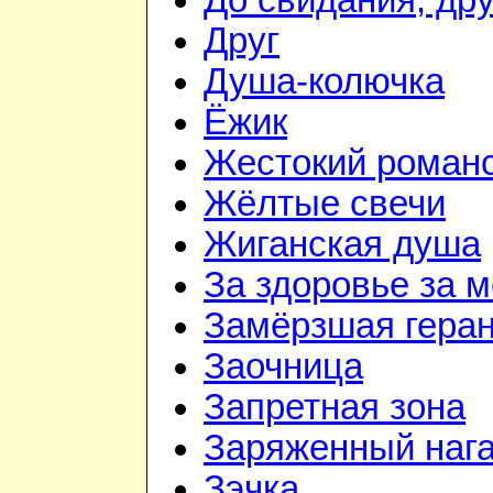
До свидания, дру
Друг
Душа-колючка
Ёжик
Жестокий роман
Жёлтые свечи
Жиганская душа
За здоровье за 
Замёрзшая гера
Заочница
Запретная зона
Заряженный наг
Зэчка