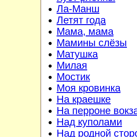
Ла-Манш
Летят года
Мама, мама
Мамины слёзы
Матушка
Милая
Мостик
Моя кровинка
На краешке
На перроне вокз
Над куполами
Над родной стор