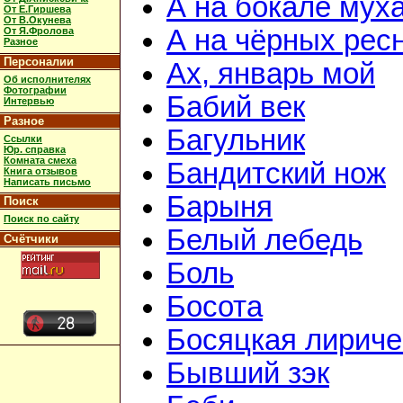
А на бокале мух
От Е.Гиршева
От В.Окунева
А на чёрных рес
От Я.Фролова
Разное
Персоналии
Ах, январь мой
Об исполнителях
Фотографии
Бабий век
Интервью
Разное
Багульник
Ссылки
Юр. справка
Комната смеха
Бандитский нож
Книга отзывов
Написать письмо
Барыня
Поиск
Поиск по сайту
Белый лебедь
Счётчики
Боль
Босота
Босяцкая лириче
Бывший зэк