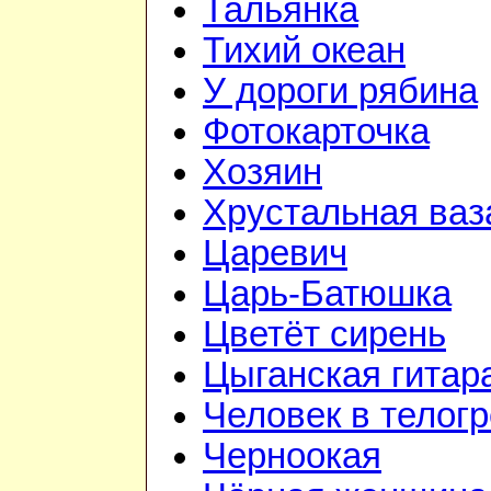
Тальянка
Тихий океан
У дороги рябина
Фотокарточка
Хозяин
Хрустальная ваз
Царевич
Царь-Батюшка
Цветёт сирень
Цыганская гитар
Человек в телог
Черноокая