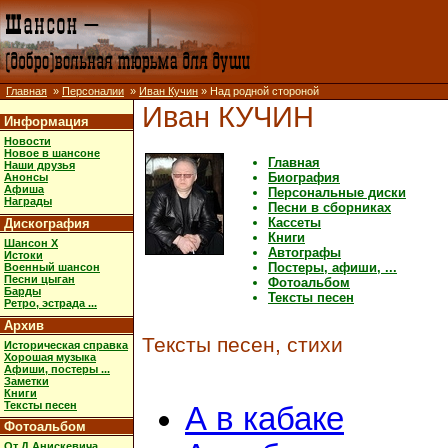
Главная
»
Персоналии
»
Иван Кучин
» Над родной стороной
Иван КУЧИН
Информация
Новости
Новое в шансоне
Главная
Наши друзья
Биография
Анонсы
Афиша
Персональные диски
Награды
Песни в сборниках
Кассеты
Дискография
Книги
Шансон X
Автографы
Истоки
Постеры, афиши, ...
Военный шансон
Песни цыган
Фотоальбом
Барды
Тексты песен
Ретро, эстрада ...
Архив
Тексты песен, стихи
Историческая справка
Хорошая музыка
Афиши, постеры ...
Заметки
Книги
Тексты песен
А в кабаке
Фотоальбом
От Д.Анискевича