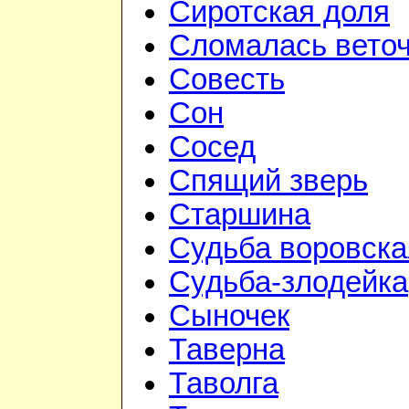
Сиротская доля
Сломалась вето
Совесть
Сон
Сосед
Спящий зверь
Старшина
Судьба воровска
Судьба-злодейка
Сыночек
Таверна
Таволга