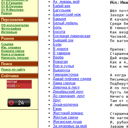
Ах, январь мой
Исп.: Ива
От Е.Гиршева
Бабий век
От В.Окунева
От Я.Фролова
Багульник
Шёл почт
Разное
Бандитский нож
Заходя н
Барыня
И качало
Персоналии
Белый лебедь
Среди бе
Об исполнителях
Боль
В темнот
Фотографии
Босота
Как везд
Интервью
Босяцкая лирическая
Часовой,
Разное
Бывший зэк
По вагон
Ссылки
Бэби
Юр. справка
В дороге
Припев:

Комната смеха
В таверне
Старшина
Книга отзывов
Верба
Дай воды
Написать письмо
Вожатая
Как и я,
Поиск
Вор и судья
Как и мн
Поиск по сайту
Выкидуха
Гимназисточка
А когда 
Счётчики
Давай поближе сядем
Письмецо
Дама сердца
Подберут
Девочка в лесу
И по поч
Декабрьский друг
Пусть ле
До свидания, друг
Ничего в
Друг
Там от с
Душа-колючка
И любимо
Ёжик
Жестокий романс
Старшина
Жёлтые свечи
Не нагле
Жиганская душа
И, рубах
За здоровье за моё
Заварю я