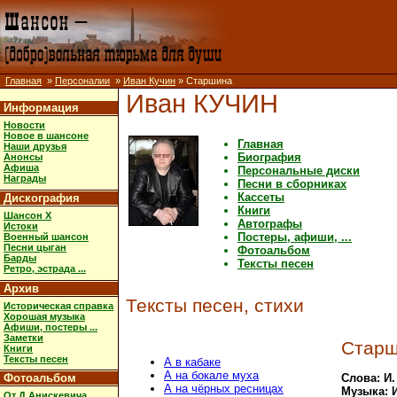
Главная
»
Персоналии
»
Иван Кучин
» Старшина
Иван КУЧИН
Информация
Новости
Новое в шансоне
Главная
Наши друзья
Биография
Анонсы
Афиша
Персональные диски
Награды
Песни в сборниках
Кассеты
Дискография
Книги
Шансон X
Автографы
Истоки
Постеры, афиши, ...
Военный шансон
Песни цыган
Фотоальбом
Барды
Тексты песен
Ретро, эстрада ...
Архив
Тексты песен, стихи
Историческая справка
Хорошая музыка
Афиши, постеры ...
Заметки
Стар
Книги
Тексты песен
А в кабаке
А на бокале муха
Фотоальбом
Слова: И.
А на чёрных ресницах
Музыка: 
От Д.Анискевича