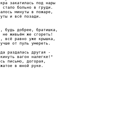
кра закатилась под нары

 стало больно в груди.

алось минуты в пожаре,

уты и всё позади.

, будь добрее, братишка,

 не живьём же сгореть!

, всё равно уже крышка,

учше от пуль умереть.

да раздалась другая -

кинуть вагон налегке!"

сь письмо, догорая,
