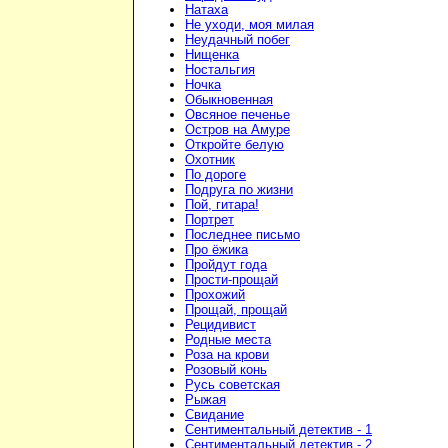
Натаха
Не уходи, моя милая
Неудачный побег
Нищенка
Ностальгия
Ночка
Обыкновенная
Овсяное печенье
Остров на Амуре
Откройте белую
Охотник
По дороге
Подруга по жизни
Пой, гитара!
Портрет
Последнее письмо
Про ёжика
Пройдут года
Прости-прощай
Прохожий
Прощай, прощай
Рецидивист
Родные места
Роза на крови
Розовый конь
Русь советская
Рыжая
Свидание
Сентиментальный детектив - 1
Сентиментальный детектив - 2