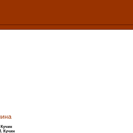
шина
 Кучин
И. Кучин