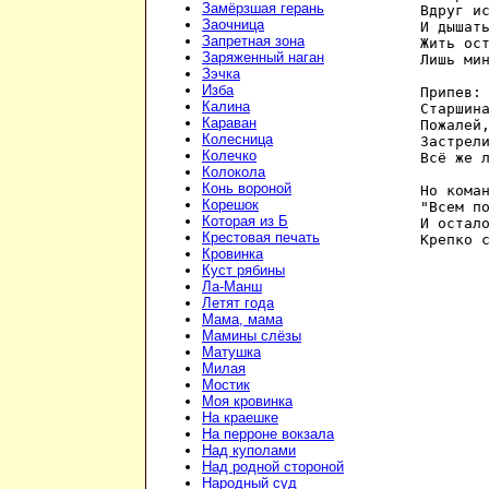
Замёрзшая герань
Вдруг ис
Заочница
И дышать
Запретная зона
Жить ост
Заряженный наган
Лишь мин
Зэчка
Изба
Припев:

Калина
Старшина
Караван
Пожалей,
Колесница
Застрели
Колечко
Всё же л
Колокола
Конь вороной
Но коман
Корешок
"Всем по
Которая из Б
И остало
Крестовая печать
Кровинка
Куст рябины
Ла-Манш
Летят года
Мама, мама
Мамины слёзы
Матушка
Милая
Мостик
Моя кровинка
На краешке
На перроне вокзала
Над куполами
Над родной стороной
Народный суд