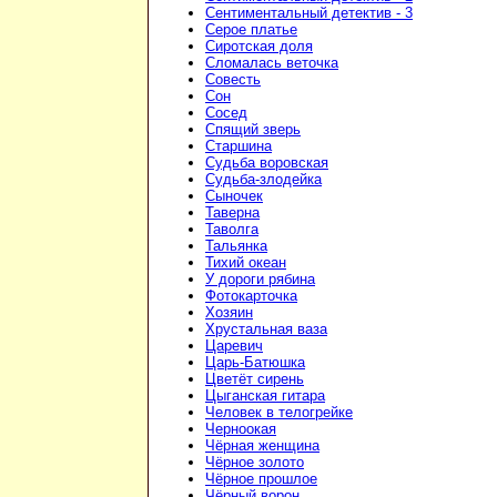
Сентиментальный детектив - 3
Серое платье
Сиротская доля
Сломалась веточка
Совесть
Сон
Сосед
Спящий зверь
Старшина
Судьба воровская
Судьба-злодейка
Сыночек
Таверна
Таволга
Тальянка
Тихий океан
У дороги рябина
Фотокарточка
Хозяин
Хрустальная ваза
Царевич
Царь-Батюшка
Цветёт сирень
Цыганская гитара
Человек в телогрейке
Черноокая
Чёрная женщина
Чёрное золото
Чёрное прошлое
Чёрный ворон