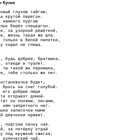
н Кучин
овый глухою тайгою,

а крутой перегон.

 немного пургою

лых берёз спецвагон.

е, за узорной решёткой,

е, жизнь такая же шла.

 только в белой пилотке,

у ходил не спеша.

, будь добрее, братишка,

, отведи в туалет.

 ты такой же парнишка,

е, тебе столько же лет.

остановочка будет,

 брось на снег голубой.

 его добрые люди

те отправят домой.

тит он полями, лесами,

 нём запретного нет.

ына записочка маме

й девчонки привет.

, подгони пачку чая.

й, за пятёрку отдай

у под кружкой сжигая, 

 купеческий чай.
