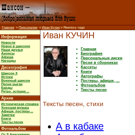
Главная
»
Персоналии
»
Иван Кучин
» Явилось чадо
Иван КУЧИН
Информация
Новости
Новое в шансоне
Главная
Наши друзья
Биография
Анонсы
Афиша
Персональные диски
Награды
Песни в сборниках
Кассеты
Дискография
Книги
Шансон X
Автографы
Истоки
Постеры, афиши, ...
Военный шансон
Песни цыган
Фотоальбом
Барды
Тексты песен
Ретро, эстрада ...
Архив
Тексты песен, стихи
Историческая справка
Хорошая музыка
Афиши, постеры ...
Заметки
Книги
Тексты песен
А в кабаке
Фотоальбом
От Д.Анискевича