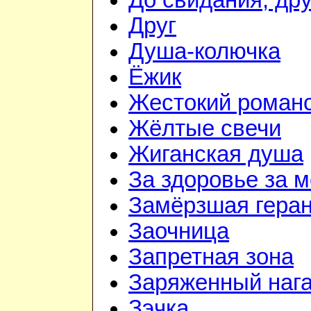
До свидания, дру
Друг
Душа-колючка
Ёжик
Жестокий роман
Жёлтые свечи
Жиганская душа
За здоровье за 
Замёрзшая гера
Заочница
Запретная зона
Заряженный наг
Зэчка