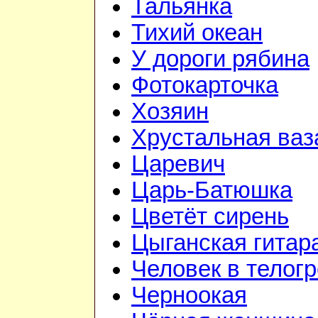
Тальянка
Тихий океан
У дороги рябина
Фотокарточка
Хозяин
Хрустальная ваз
Царевич
Царь-Батюшка
Цветёт сирень
Цыганская гитар
Человек в телог
Черноокая