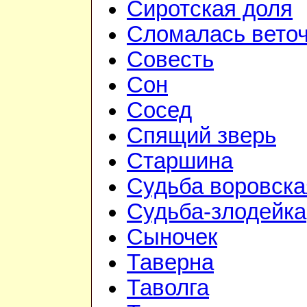
Сиротская доля
Сломалась вето
Совесть
Сон
Сосед
Спящий зверь
Старшина
Судьба воровска
Судьба-злодейка
Сыночек
Таверна
Таволга