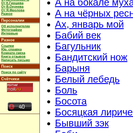
А на бокале мух
От Е.Гиршева
От В.Окунева
А на чёрных рес
От Я.Фролова
Разное
Персоналии
Ах, январь мой
Об исполнителях
Фотографии
Бабий век
Интервью
Разное
Багульник
Ссылки
Юр. справка
Комната смеха
Бандитский нож
Книга отзывов
Написать письмо
Барыня
Поиск
Поиск по сайту
Белый лебедь
Счётчики
Боль
Босота
Босяцкая лириче
Бывший зэк