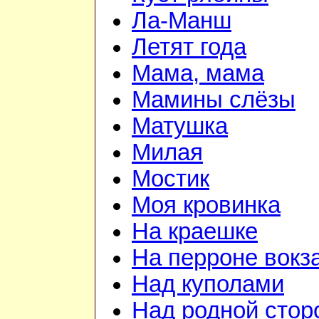
Ла-Манш
Летят года
Мама, мама
Мамины слёзы
Матушка
Милая
Мостик
Моя кровинка
На краешке
На перроне вокз
Над куполами
Над родной стор