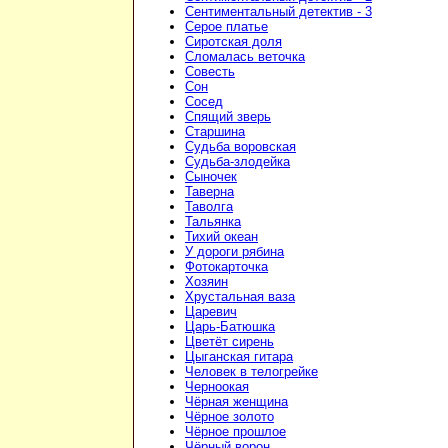
Сентиментальный детектив - 3
Серое платье
Сиротская доля
Сломалась веточка
Совесть
Сон
Сосед
Спящий зверь
Старшина
Судьба воровская
Судьба-злодейка
Сыночек
Таверна
Таволга
Тальянка
Тихий океан
У дороги рябина
Фотокарточка
Хозяин
Хрустальная ваза
Царевич
Царь-Батюшка
Цветёт сирень
Цыганская гитара
Человек в телогрейке
Черноокая
Чёрная женщина
Чёрное золото
Чёрное прошлое
Чёрный ворон