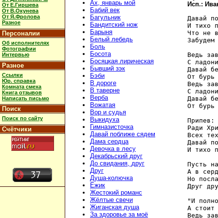
Ах, январь мой
Исп.: Ива
От Е.Гиршева
Бабий век
От В.Окунева
От Я.Фролова
Багульник
Давай по
Разное
Бандитский нож
И тихо п
Барыня
Что не в
Персоналии
Белый лебедь
Забудем 
Об исполнителях
Боль
Фотографии
Босота
Ведь зав
Интервью
Босяцкая лирическая
С ладони
Разное
Бывший зэк
Давай бе
Ссылки
Бэби
От бурь 
Юр. справка
В дороге
Ведь зав
Комната смеха
В таверне
С ладони
Книга отзывов
Верба
Давай бе
Написать письмо
Вожатая
От бурь 
Поиск
Вор и судья
Поиск по сайту
Выкидуха
Припев:

Гимназисточка
Ради Хри
Счётчики
Давай поближе сядем
Всех тех
Дама сердца
Давай по
Девочка в лесу
И тихо п
Декабрьский друг
До свидания, друг
Пусть на
Друг
А в серд
Душа-колючка
Но посла
Ёжик
Друг дру
Жестокий романс
Жёлтые свечи
"И полно
Жиганская душа
А стоит 
За здоровье за моё
Ведь зав