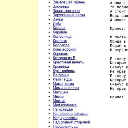
Замёрзшая герань
А может 
Заочница
"И полно
Запретная зона
А стоит 
Заряженный наган
Ведь зав
Зэчка
А может 
Изба
Калина
Припев.

Караван
Колесница
И пусть 
Колечко
Обида в 
Колокола
Подам я 
Конь вороной
И первым
Корешок
Которая из Б
И гляну 
Крестовая печать
Которые 
Кровинка
Скажу: Д
Куст рябины
Не прав 
Ла-Манш
И гляну 
Летят года
Которые 
Мама, мама
Скажу: Д
Мамины слёзы
Не прав 
Матушка
Милая
Припев.
Мостик
Моя кровинка
На краешке
На перроне вокзала
Над куполами
Над родной стороной
Народный суд