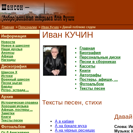
Главная
»
Персоналии
»
Иван Кучин
» Давай поближе сядем
Иван КУЧИН
Информация
Новости
Новое в шансоне
Главная
Наши друзья
Биография
Анонсы
Афиша
Персональные диски
Награды
Песни в сборниках
Кассеты
Дискография
Книги
Шансон X
Автографы
Истоки
Постеры, афиши, ...
Военный шансон
Песни цыган
Фотоальбом
Барды
Тексты песен
Ретро, эстрада ...
Архив
Тексты песен, стихи
Историческая справка
Хорошая музыка
Афиши, постеры ...
Заметки
Давай
Книги
Тексты песен
А в кабаке
А на бокале муха
Фотоальбом
Слова: И
А на чёрных ресницах
Музыка: 
От Д.Анискевича