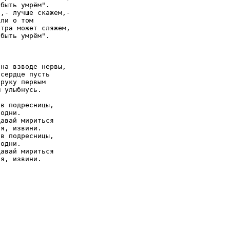
быть умрём".

,- лучше скажем,-

ли о том

тра может сляжем,

быть умрём".

на взводе нервы,

сердце пусть

руку первым

 улыбнусь.

в подресницы,

одни.

авай мириться

я, извини.

в подресницы,

одни.

авай мириться

я, извини.
