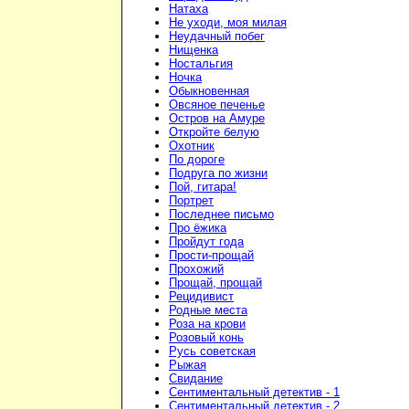
Натаха
Не уходи, моя милая
Неудачный побег
Нищенка
Ностальгия
Ночка
Обыкновенная
Овсяное печенье
Остров на Амуре
Откройте белую
Охотник
По дороге
Подруга по жизни
Пой, гитара!
Портрет
Последнее письмо
Про ёжика
Пройдут года
Прости-прощай
Прохожий
Прощай, прощай
Рецидивист
Родные места
Роза на крови
Розовый конь
Русь советская
Рыжая
Свидание
Сентиментальный детектив - 1
Сентиментальный детектив - 2