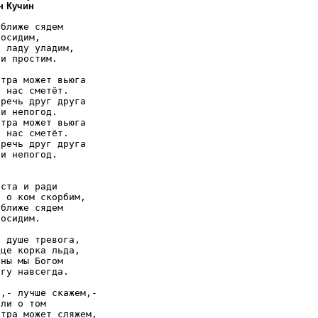
н Кучин
ближе сядем

осидим,

 ладу уладим,

и простим.

тра может вьюга

 нас сметёт.

речь друг друга

и непогод.

тра может вьюга

 нас сметёт.

речь друг друга

и непогод.

ста и ради

 о ком скорбим,

ближе сядем

осидим.

 душе тревога,

це корка льда,

ны мы Богом

гу навсегда.

,- лучше скажем,-

ли о том

тра может сляжем,
