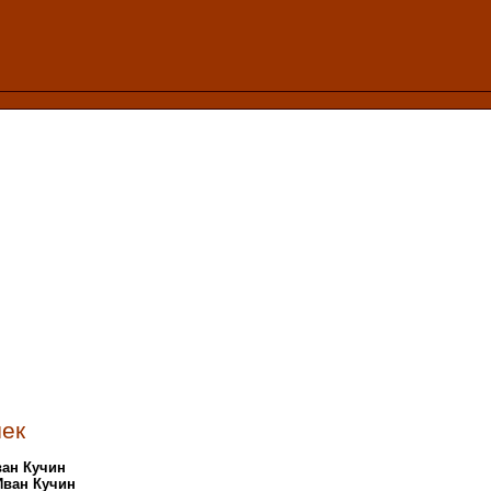
ек
ван Кучин
Иван Кучин