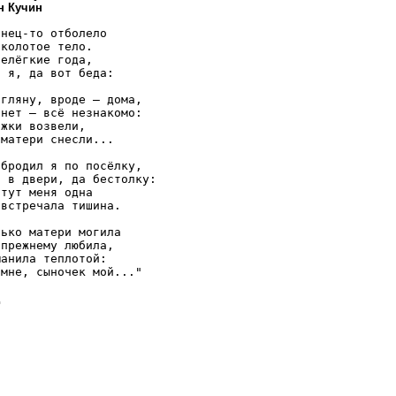
н Кучин
нец-то отболело

колотое тело.

елёгкие года,

 я, да вот беда:

гляну, вроде — дома,

нет — всё незнакомо:

жки возвели,

матери снесли...

бродил я по посёлку,

 в двери, да бестолку:

тут меня одна

встречала тишина.

ько матери могила

прежнему любила,

анила теплотой:

мне, сыночек мой..."

д