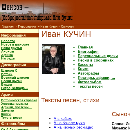
Главная
»
Персоналии
»
Иван Кучин
» Сыночек
Иван КУЧИН
Информация
Новости
Новое в шансоне
Главная
Наши друзья
Биография
Анонсы
Афиша
Персональные диски
Награды
Песни в сборниках
Кассеты
Дискография
Книги
Шансон X
Автографы
Истоки
Постеры, афиши, ...
Военный шансон
Песни цыган
Фотоальбом
Барды
Тексты песен
Ретро, эстрада ...
Архив
Тексты песен, стихи
Историческая справка
Хорошая музыка
Афиши, постеры ...
Заметки
Сыноч
Книги
Тексты песен
А в кабаке
А на бокале муха
Фотоальбом
Слова: И
А на чёрных ресницах
Музыка: 
От Д.Анискевича