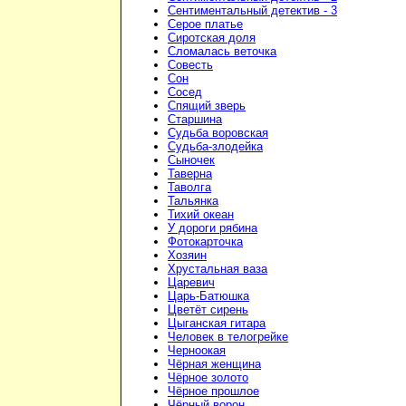
Сентиментальный детектив - 3
Серое платье
Сиротская доля
Сломалась веточка
Совесть
Сон
Сосед
Спящий зверь
Старшина
Судьба воровская
Судьба-злодейка
Сыночек
Таверна
Таволга
Тальянка
Тихий океан
У дороги рябина
Фотокарточка
Хозяин
Хрустальная ваза
Царевич
Царь-Батюшка
Цветёт сирень
Цыганская гитара
Человек в телогрейке
Черноокая
Чёрная женщина
Чёрное золото
Чёрное прошлое
Чёрный ворон