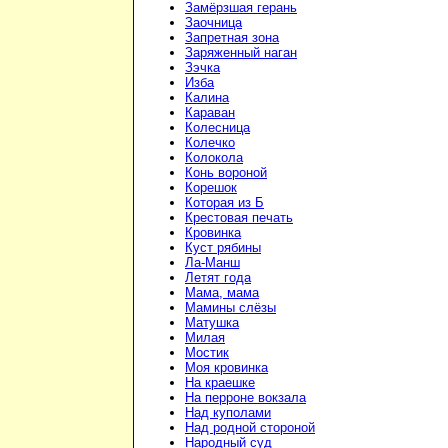
Замёрзшая герань
Заочница
Запретная зона
Заряженный наган
Зэчка
Изба
Калина
Караван
Колесница
Колечко
Колокола
Конь вороной
Корешок
Которая из Б
Крестовая печать
Кровинка
Куст рябины
Ла-Манш
Летят года
Мама, мама
Мамины слёзы
Матушка
Милая
Мостик
Моя кровинка
На краешке
На перроне вокзала
Над куполами
Над родной стороной
Народный суд