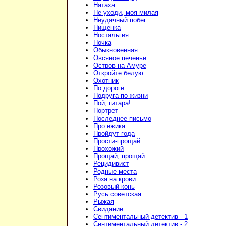
Натаха
Не уходи, моя милая
Неудачный побег
Нищенка
Ностальгия
Ночка
Обыкновенная
Овсяное печенье
Остров на Амуре
Откройте белую
Охотник
По дороге
Подруга по жизни
Пой, гитара!
Портрет
Последнее письмо
Про ёжика
Пройдут года
Прости-прощай
Прохожий
Прощай, прощай
Рецидивист
Родные места
Роза на крови
Розовый конь
Русь советская
Рыжая
Свидание
Сентиментальный детектив - 1
Сентиментальный детектив - 2