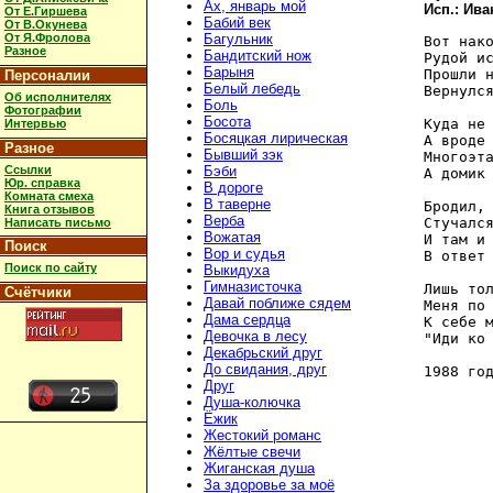
Ах, январь мой
Исп.: Ива
От Е.Гиршева
Бабий век
От В.Окунева
От Я.Фролова
Багульник
Вот нако
Разное
Бандитский нож
Рудой ис
Барыня
Прошли н
Персоналии
Белый лебедь
Вернулся
Об исполнителях
Боль
Фотографии
Босота
Куда не 
Интервью
Босяцкая лирическая
А вроде 
Разное
Бывший зэк
Многоэта
Ссылки
Бэби
А домик 
Юр. справка
В дороге
Комната смеха
В таверне
Бродил, 
Книга отзывов
Верба
Стучался
Написать письмо
Вожатая
И там и 
Поиск
Вор и судья
В ответ 
Поиск по сайту
Выкидуха
Гимназисточка
Лишь тол
Счётчики
Давай поближе сядем
Меня по 
Дама сердца
К себе м
Девочка в лесу
"Иди ко 
Декабрьский друг
До свидания, друг
1988 го
Друг
Душа-колючка
Ёжик
Жестокий романс
Жёлтые свечи
Жиганская душа
За здоровье за моё