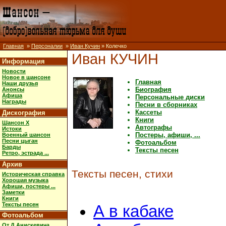
Главная
»
Персоналии
»
Иван Кучин
» Колечко
Иван КУЧИН
Информация
Новости
Новое в шансоне
Главная
Наши друзья
Биография
Анонсы
Афиша
Персональные диски
Награды
Песни в сборниках
Кассеты
Дискография
Книги
Шансон X
Автографы
Истоки
Постеры, афиши, ...
Военный шансон
Песни цыган
Фотоальбом
Барды
Тексты песен
Ретро, эстрада ...
Архив
Тексты песен, стихи
Историческая справка
Хорошая музыка
Афиши, постеры ...
Заметки
Книги
Тексты песен
А в кабаке
Фотоальбом
От Д.Анискевича