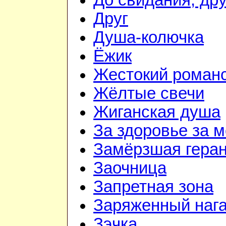
До свидания, дру
Друг
Душа-колючка
Ёжик
Жестокий роман
Жёлтые свечи
Жиганская душа
За здоровье за 
Замёрзшая гера
Заочница
Запретная зона
Заряженный наг
Зэчка