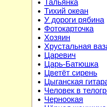
Тальянка
Тихий океан
У дороги рябина
Фотокарточка
Хозяин
Хрустальная ваз
Царевич
Царь-Батюшка
Цветёт сирень
Цыганская гитар
Человек в телог
Черноокая