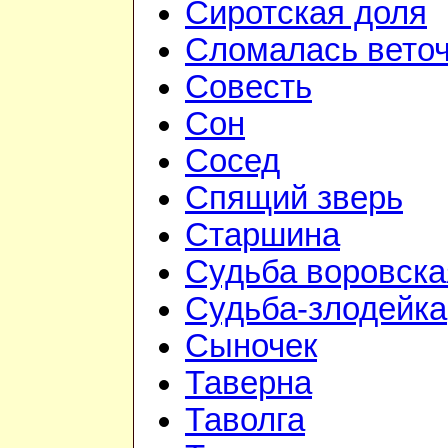
Сиротская доля
Сломалась вето
Совесть
Сон
Сосед
Спящий зверь
Старшина
Судьба воровска
Судьба-злодейка
Сыночек
Таверна
Таволга