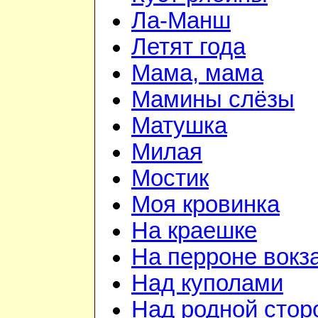
Ла-Манш
Летят года
Мама, мама
Мамины слёзы
Матушка
Милая
Мостик
Моя кровинка
На краешке
На перроне вокз
Над куполами
Над родной стор