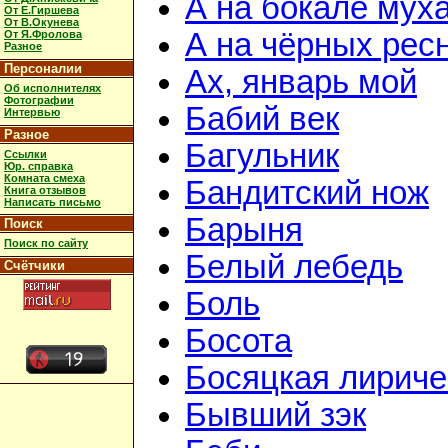
А на бокале мух
От Е.Гиршева
От В.Окунева
А на чёрных рес
От Я.Фролова
Разное
Персоналии
Ах, январь мой
Об исполнителях
Фотографии
Бабий век
Интервью
Разное
Багульник
Ссылки
Юр. справка
Комната смеха
Бандитский нож
Книга отзывов
Написать письмо
Барыня
Поиск
Поиск по сайту
Белый лебедь
Счётчики
Боль
Босота
Босяцкая лириче
Бывший зэк