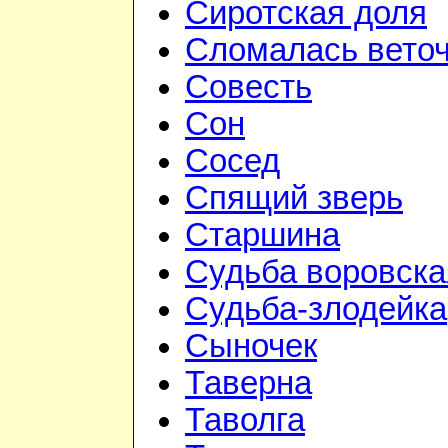
Сиротская доля
Сломалась вето
Совесть
Сон
Сосед
Спящий зверь
Старшина
Судьба воровска
Судьба-злодейка
Сыночек
Таверна
Таволга