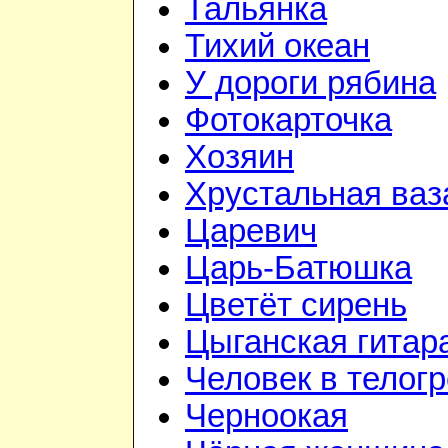
Тальянка
Тихий океан
У дороги рябина
Фотокарточка
Хозяин
Хрустальная ваз
Царевич
Царь-Батюшка
Цветёт сирень
Цыганская гитар
Человек в телог
Черноокая