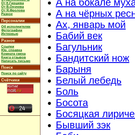
А на бокале мух
От Е.Гиршева
От В.Окунева
А на чёрных рес
От Я.Фролова
Разное
Персоналии
Ах, январь мой
Об исполнителях
Фотографии
Бабий век
Интервью
Разное
Багульник
Ссылки
Юр. справка
Комната смеха
Бандитский нож
Книга отзывов
Написать письмо
Барыня
Поиск
Поиск по сайту
Белый лебедь
Счётчики
Боль
Босота
Босяцкая лириче
Бывший зэк