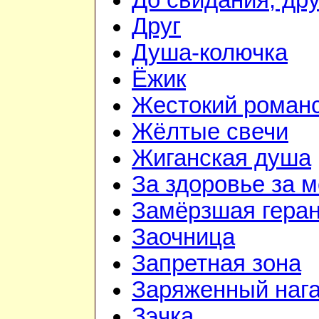
До свидания, дру
Друг
Душа-колючка
Ёжик
Жестокий роман
Жёлтые свечи
Жиганская душа
За здоровье за 
Замёрзшая гера
Заочница
Запретная зона
Заряженный наг
Зэчка