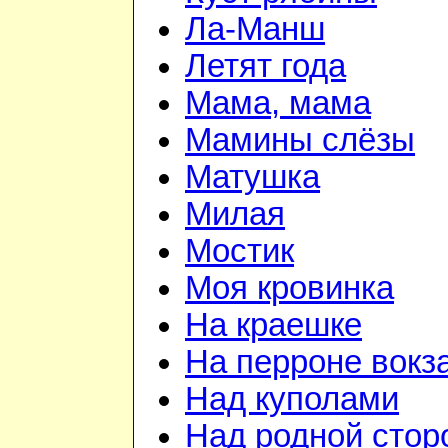
Ла-Манш
Летят года
Мама, мама
Мамины слёзы
Матушка
Милая
Мостик
Моя кровинка
На краешке
На перроне вокз
Над куполами
Над родной стор