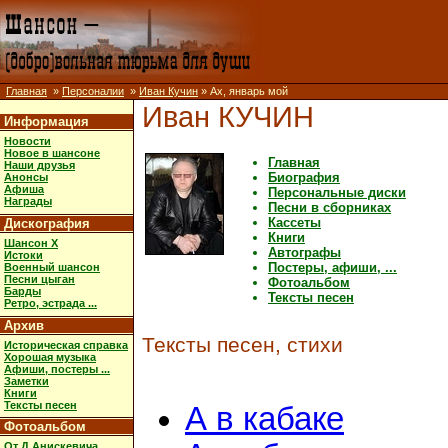
Главная
»
Персоналии
»
Иван Кучин
» Ах, январь мой
Иван КУЧИН
Информация
Новости
Новое в шансоне
Главная
Наши друзья
Биография
Анонсы
Афиша
Персональные диски
Награды
Песни в сборниках
Кассеты
Дискография
Книги
Шансон X
Автографы
Истоки
Постеры, афиши, ...
Военный шансон
Песни цыган
Фотоальбом
Барды
Тексты песен
Ретро, эстрада ...
Архив
Тексты песен, стихи
Историческая справка
Хорошая музыка
Афиши, постеры ...
Заметки
Книги
Тексты песен
А в кабаке
Фотоальбом
От Д.Анискевича