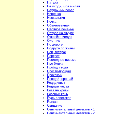
Натаха
Не уходи, моя милая
Неудачный побег
Нищенка
Ностальгия
Ночка
Обыкновенная
Овсяное печенье
Остров на Амуре
Откройте белую
Охотник
По дороге
Подруга по жизни
Пой, гитара!
Портрет
Последнее письмо
Про ёжика
Пройдут года
Прости-прощай
Прохожий
Прощай, прощай
Рецидивист
Родные места
Роза на крови
Розовый конь
Русь советская
Рыжая
Свидание
Сентиментальный детектив - 1
Сентиментальный детектив - 2