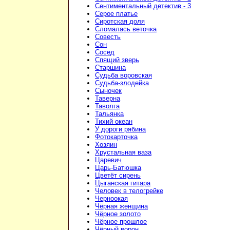
Сентиментальный детектив - 3
Серое платье
Сиротская доля
Сломалась веточка
Совесть
Сон
Сосед
Спящий зверь
Старшина
Судьба воровская
Судьба-злодейка
Сыночек
Таверна
Таволга
Тальянка
Тихий океан
У дороги рябина
Фотокарточка
Хозяин
Хрустальная ваза
Царевич
Царь-Батюшка
Цветёт сирень
Цыганская гитара
Человек в телогрейке
Черноокая
Чёрная женщина
Чёрное золото
Чёрное прошлое
Чёрный ворон