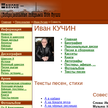
Главная
»
Персоналии
»
Иван Кучин
» Совесть
Иван КУЧИН
Информация
Новости
Новое в шансоне
Главная
Наши друзья
Биография
Анонсы
Афиша
Персональные диски
Награды
Песни в сборниках
Кассеты
Дискография
Книги
Шансон X
Автографы
Истоки
Постеры, афиши, ...
Военный шансон
Песни цыган
Фотоальбом
Барды
Тексты песен
Ретро, эстрада ...
Архив
Тексты песен, стихи
Историческая справка
Хорошая музыка
Афиши, постеры ...
Заметки
Совес
Книги
Тексты песен
А в кабаке
А на бокале муха
Фотоальбом
Слова: И
А на чёрных ресницах
Музыка: 
От Д.Анискевича