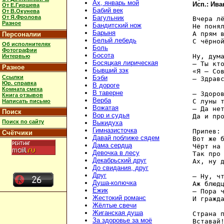
Ах, январь мой
Исп.: Ива
От Е.Гиршева
Бабий век
От В.Окунева
От Я.Фролова
Багульник
Вчера лё
Разное
Бандитский нож
Не понял
Барыня
А прям в
Персоналии
Белый лебедь
С чёрной
Об исполнителях
Боль
Фотографии
Босота
Ну, дума
Интервью
Босяцкая лирическая
— Ты кто
Разное
Бывший зэк
«Я — Сов
Ссылки
Бэби
— Здравс
Юр. справка
В дороге
Комната смеха
В таверне
— Здоров
Книга отзывов
Верба
С луны т
Написать письмо
Вожатая
— Да нет
Поиск
Вор и судья
Да и про
Поиск по сайту
Выкидуха
Гимназисточка
Припев:

Счётчики
Давай поближе сядем
Вот же б
Дама сердца
Чёрт на 
Девочка в лесу
Так про 
Декабрьский друг
Ах, ну д
До свидания, друг
Друг
— Ну, чт
Душа-колючка
Аж блюдц
Ёжик
— Пора ч
Жестокий романс
И гражда
Жёлтые свечи
Жиганская душа
Страна п
За здоровье за моё
Вставай!