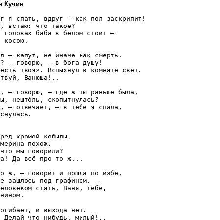
н Кучин
г я спать, вдруг — как пол заскрипит!

, встаю: что такое?

 головах баба в белом стоит — 

 косою.

л — капут, не иначе как смерть.

? — говорю, — в бога душу!

есть твоя». Вспыхнул в комнате свет.

твуй, Ванюша!..

, — говорю, — где ж ты раньше была,

ы, нешто́ль, скопытнулась?

, — отвечает, — в тебе я спала,

снулась.

ред хромой кобылы,

мерина похож.

что мы говорили?

а! Да всё про то ж...

о ж, — говорит и пошла по избе,

е зашлось под графином. —

еловеком стать, Ваня, тебе,

нином.

огибает, и выхода нет.

 Делай что-нибудь, милый!..
