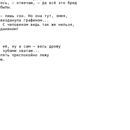
ось, — отвечаю, — да всё это бред

былы.

— лишь сон. Но она тут, змея,

везданула графином...

 С человеком ведь так же нельзя,

данином!

 её, ну а сам — весь дрожу

 зубами хватаю...

пять преспокойно лежу

ю.

д