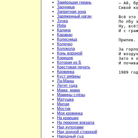
Замёрзшая герань
— Ай, бр
Заочница
Сивой ко
Запретная зона
Заряженный наган
Всё это 
Зэчка
По лбу з
Изба
Ну, всё!
Калина
И с граж
Караван
Колесница
Припев.

Колечко
Колокола
За горло
Конь вороной
И воздух
Корешок
Зато я о
Которая из Б
И почива
Крестовая печать
Кровинка
1989 го
Куст рябины
Ла-Манш
Летят года
Мама, мама
Мамины слёзы
Матушка
Милая
Мостик
Моя кровинка
На краешке
На перроне вокзала
Над куполами
Над родной стороной
Народный суд