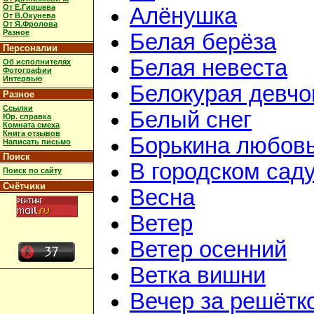
От Е.Гиршева
Алёнушка
От В.Окунева
От Я.Фролова
Разное
Белая берёза
Персоналии
Белая невеста
Об исполнителях
Фотографии
Интервью
Белокурая девчо
Разное
Ссылки
Белый снег
Юр. справка
Комната смеха
Книга отзывов
Борькина любов
Написать письмо
Поиск
В городском сад
Поиск по сайту
Счётчики
Весна
Ветер
Ветер осенний
Ветка вишни
Вечер за решётк