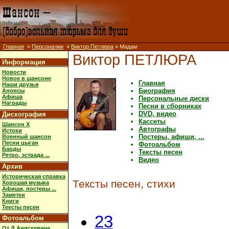
Главная
»
Персоналии
»
Виктор Петлюра
» Мадам
Виктор ПЕТЛЮРА
Информация
Новости
Новое в шансоне
Главная
Наши друзья
Биография
Анонсы
Афиша
Персональные диски
Награды
Песни в сборниках
DVD, видео
Дискография
Кассеты
Шансон X
Автографы
Истоки
Постеры, афиши, ...
Военный шансон
Песни цыган
Фотоальбом
Барды
Тексты песен
Ретро, эстрада ...
Видео
Архив
Историческая справка
Тексты песен, стихи
Хорошая музыка
Афиши, постеры ...
Заметки
Книги
Тексты песен
23
Фотоальбом
От Д.Анискевича