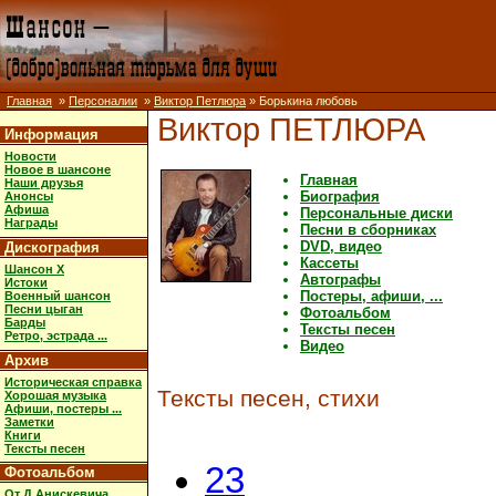
Главная
»
Персоналии
»
Виктор Петлюра
» Борькина любовь
Виктор ПЕТЛЮРА
Информация
Новости
Новое в шансоне
Главная
Наши друзья
Биография
Анонсы
Афиша
Персональные диски
Награды
Песни в сборниках
DVD, видео
Дискография
Кассеты
Шансон X
Автографы
Истоки
Постеры, афиши, ...
Военный шансон
Песни цыган
Фотоальбом
Барды
Тексты песен
Ретро, эстрада ...
Видео
Архив
Историческая справка
Тексты песен, стихи
Хорошая музыка
Афиши, постеры ...
Заметки
Книги
Тексты песен
23
Фотоальбом
От Д.Анискевича