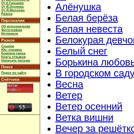
От Е.Гиршева
Алёнушка
От В.Окунева
От Я.Фролова
Разное
Белая берёза
Персоналии
Белая невеста
Об исполнителях
Фотографии
Интервью
Белокурая девчо
Разное
Ссылки
Белый снег
Юр. справка
Комната смеха
Книга отзывов
Борькина любов
Написать письмо
Поиск
В городском сад
Поиск по сайту
Счётчики
Весна
Ветер
Ветер осенний
Ветка вишни
Вечер за решётк