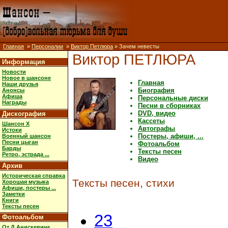
Главная
»
Персоналии
»
Виктор Петлюра
» Зачем невесты
Виктор ПЕТЛЮРА
Информация
Новости
Новое в шансоне
Главная
Наши друзья
Биография
Анонсы
Афиша
Персональные диски
Награды
Песни в сборниках
DVD, видео
Дискография
Кассеты
Шансон X
Автографы
Истоки
Постеры, афиши, ...
Военный шансон
Песни цыган
Фотоальбом
Барды
Тексты песен
Ретро, эстрада ...
Видео
Архив
Историческая справка
Тексты песен, стихи
Хорошая музыка
Афиши, постеры ...
Заметки
Книги
Тексты песен
23
Фотоальбом
От Д.Анискевича