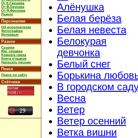
От Е.Гиршева
Алёнушка
От В.Окунева
От Я.Фролова
Разное
Белая берёза
Персоналии
Белая невеста
Об исполнителях
Фотографии
Интервью
Белокурая
Разное
Ссылки
девчонка
Юр. справка
Комната смеха
Книга отзывов
Белый снег
Написать письмо
Поиск
Борькина любов
Поиск по сайту
Счётчики
В городском сад
Весна
Ветер
Ветер осенний
Ветка вишни