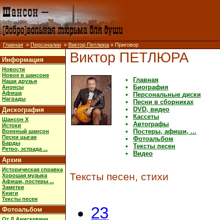
Главная
»
Персоналии
»
Виктор Петлюра
» Приговор
Виктор ПЕТЛЮРА
Информация
Новости
Новое в шансоне
Главная
Наши друзья
Биография
Анонсы
Афиша
Персональные диски
Награды
Песни в сборниках
DVD, видео
Дискография
Кассеты
Шансон X
Автографы
Истоки
Постеры, афиши, ...
Военный шансон
Песни цыган
Фотоальбом
Барды
Тексты песен
Ретро, эстрада ...
Видео
Архив
Историческая справка
Тексты песен, стихи
Хорошая музыка
Афиши, постеры ...
Заметки
Книги
Тексты песен
23
Фотоальбом
От Д.Анискевича