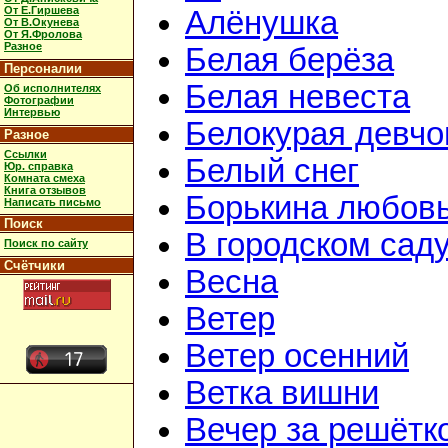
От Е.Гиршева
Алёнушка
От В.Окунева
От Я.Фролова
Разное
Белая берёза
Персоналии
Белая невеста
Об исполнителях
Фотографии
Интервью
Белокурая девчо
Разное
Ссылки
Белый снег
Юр. справка
Комната смеха
Книга отзывов
Борькина любов
Написать письмо
Поиск
В городском сад
Поиск по сайту
Счётчики
Весна
Ветер
Ветер осенний
Ветка вишни
Вечер за решётк