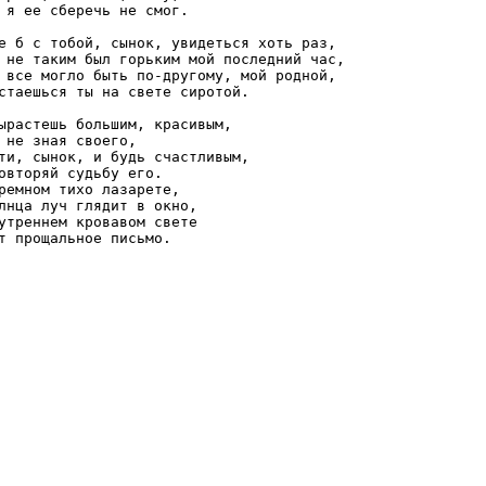
 я ее сберечь не смог. 

е б с тобой, сынок, увидеться хоть раз, 

 не таким был горьким мой последний час, 

 все могло быть по-другому, мой родной, 

стаешься ты на свете сиротой. 

ырастешь большим, красивым, 

 не зная своего, 

ти, сынок, и будь счастливым, 

овторяй судьбу его. 

ремном тихо лазарете, 

лнца луч глядит в окно, 

утреннем кровавом свете 

т прощальное письмо. 