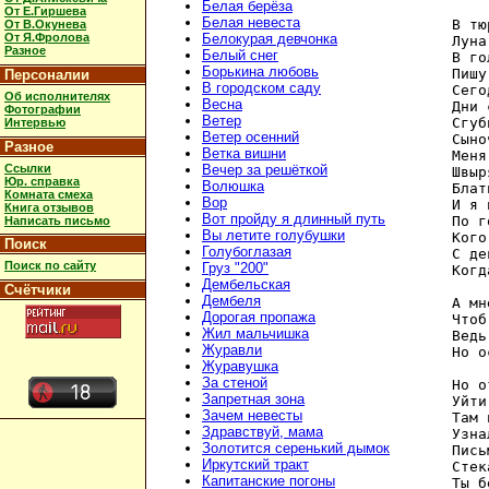
Белая берёза
От Е.Гиршева
Белая невеста
   В тю
От В.Окунева
От Я.Фролова
Белокурая девчонка
   Луна
Разное
Белый снег
   В го
Борькина любовь
   Пишу
Персоналии
В городском саду
   Сего
Об исполнителях
Весна
   Дни 
Фотографии
Ветер
   Сгуб
Интервью
Ветер осенний
   Сыно
Разное
Ветка вишни
   Меня
Ссылки
Вечер за решёткой
   Швыр
Юр. справка
Волюшка
   Блат
Комната смеха
Вор
   И я 
Книга отзывов
Вот пройду я длинный путь
   По г
Написать письмо
Вы летите голубушки
   Кого
Поиск
Голубоглазая
   С де
Поиск по сайту
Груз "200"
   Когд
Дембельская
Счётчики
Дембеля
   А мн
Дорогая пропажа
   Чтоб
Жил мальчишка
   Ведь
Журавли
   Но о
Журавушка
За стеной
   Но о
Запретная зона
   Уйти
Зачем невесты
   Там 
Здравствуй, мама
   Узна
Золотится серенький дымок
   Пись
Иркутский тракт
   Стек
Капитанские погоны
   Ты б