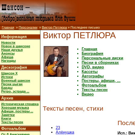
Главная
»
Персоналии
»
Виктор Петлюра
» Последнее письмо
Виктор ПЕТЛЮРА
Информация
Новости
Новое в шансоне
Главная
Наши друзья
Биография
Анонсы
Афиша
Персональные диски
Награды
Песни в сборниках
DVD, видео
Дискография
Кассеты
Шансон X
Автографы
Истоки
Постеры, афиши, ...
Военный шансон
Песни цыган
Фотоальбом
Барды
Тексты песен
Ретро, эстрада ...
Видео
Архив
Историческая справка
Тексты песен, стихи
Хорошая музыка
Афиши, постеры ...
Заметки
Книги
Посл
Тексты песен
23
Фотоальбом
Алёнушка
Исп.: Ви
От Д.Анискевича