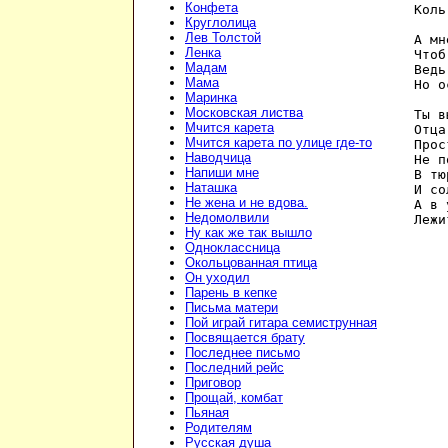
Конфета
   Коль
Круглолица
Лев Толстой
   А мн
Ленка
   Чтоб
Мадам
   Ведь
Мама
   Но о
Маринка
Московская листва
   Ты в
Мчится карета
   Отца
Мчится карета по улице где-то
   Прос
Наводчица
   Не п
Напиши мне
   В тю
Наташка
   И со
Не жена и не вдова.
   А в 
Недомолвили
   Лежи
Ну как же так вышло
Одноклассница
Окольцованная птица
Он уходил
Парень в кепке
Письма матери
Пой играй гитара семиструнная
Посвящается брату
Последнее письмо
Последний рейс
Приговор
Прощай, комбат
Пьяная
Родителям
Русская душа