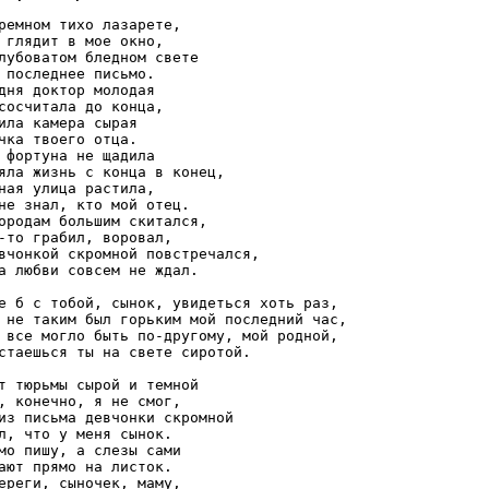
ремном тихо лазарете, 

 глядит в мое окно, 

лубоватом бледном свете 

 последнее письмо. 

дня доктор молодая 

сосчитала до конца, 

ила камера сырая 

чка твоего отца. 

 фортуна не щадила 

яла жизнь с конца в конец, 

ная улица растила, 

не знал, кто мой отец. 

ородам большим скитался, 

-то грабил, воровал, 

вчонкой скромной повстречался, 

а любви совсем не ждал. 

е б с тобой, сынок, увидеться хоть раз, 

 не таким был горьким мой последний час, 

 все могло быть по-другому, мой родной, 

стаешься ты на свете сиротой. 

т тюрьмы сырой и темной 

, конечно, я не смог, 

из письма девчонки скромной 

л, что у меня сынок. 

мо пишу, а слезы сами 

ают прямо на листок. 

ереги, сыночек, маму, 
