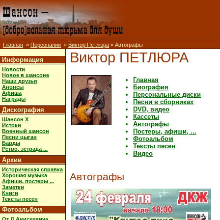
Главная
»
Персоналии
»
Виктор Петлюра
» Автографы
Виктор ПЕТЛЮРА
Информация
Новости
Новое в шансоне
Главная
Наши друзья
Биография
Анонсы
Афиша
Персональные диски
Награды
Песни в сборниках
DVD, видео
Дискография
Кассеты
Шансон X
Автографы
Истоки
Постеры, афиши, ...
Военный шансон
Песни цыган
Фотоальбом
Барды
Тексты песен
Ретро, эстрада ...
Видео
Архив
Историческая справка
Автографы
Хорошая музыка
Афиши, постеры ...
Заметки
Книги
Тексты песен
Фотоальбом
От Д.Анискевича