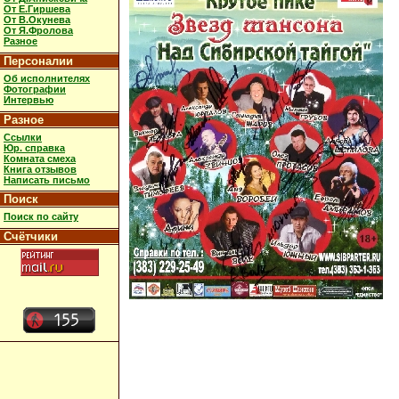
От Е.Гиршева
От В.Окунева
От Я.Фролова
Разное
Персоналии
Об исполнителях
Фотографии
Интервью
Разное
Ссылки
Юр. справка
Комната смеха
Книга отзывов
Написать письмо
Поиск
Поиск по сайту
Счётчики