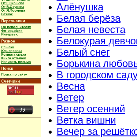
От Е.Гиршева
Алёнушка
От В.Окунева
От Я.Фролова
Разное
Белая берёза
Персоналии
Белая невеста
Об исполнителях
Фотографии
Интервью
Белокурая девчо
Разное
Ссылки
Белый снег
Юр. справка
Комната смеха
Книга отзывов
Борькина любов
Написать письмо
Поиск
В городском сад
Поиск по сайту
Счётчики
Весна
Ветер
Ветер осенний
Ветка вишни
Вечер за решётк