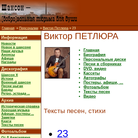
Главная
»
Персоналии
»
Виктор Петлюра
» 23
Виктор ПЕТЛЮРА
Информация
Новости
Новое в шансоне
Главная
Наши друзья
Биография
Анонсы
Афиша
Персональные диски
Награды
Песни в сборниках
DVD, видео
Дискография
Кассеты
Шансон X
Автографы
Истоки
Постеры, афиши, ...
Военный шансон
Песни цыган
Фотоальбом
Барды
Тексты песен
Ретро, эстрада ...
Видео
Архив
Историческая справка
Тексты песен, стихи
Хорошая музыка
Афиши, постеры ...
Заметки
Книги
Тексты песен
23
Фотоальбом
От Д.Анискевича